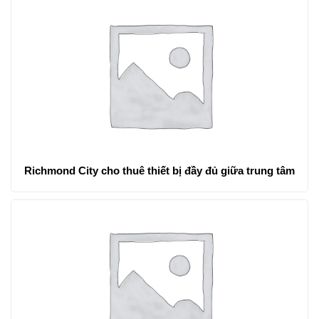
Richmond City cho thuê thiết bị đầy đủ giữa trung tâm