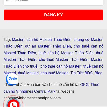
Tag:
Masteri
,
căn hộ Masteri Thảo Điền
,
chung cư Masteri
Thảo Điền
,
dự án Masteri Thảo Điền
,
cho thuê căn hộ
Masteri Thảo Điền
,
thuê căn hộ Masteri Thảo Điền
,
thuê
Masteri Thảo Điền
,
cho thuê Masteri Thảo Điền
,
Masteri
Thảo Điền cho thuê
,
cho thuê căn hộ Masteri
,
thuê căn hộ
Masteri
,
thuê Masteri
,
cho thuê Masteri
,
Tin Tức BĐS
,
Blog
, Tham khảo: Mua bán và cho thuê căn hộ tại
GKG
|
Thuê
căn hộ Vinhomes Central Park
tại website
chothuevinhomescentralpark.com