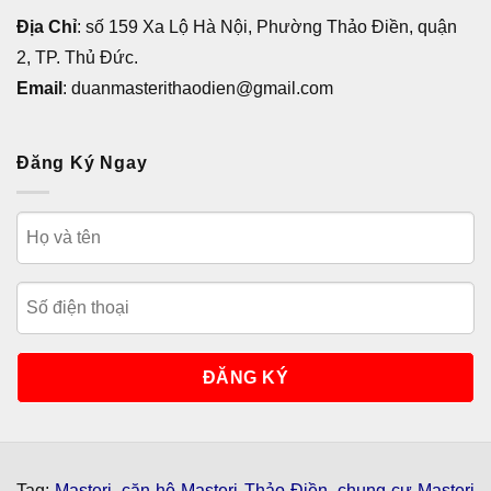
Địa Chỉ
: số 159 Xa Lộ Hà Nội, Phường Thảo Điền, quận
2, TP. Thủ Đức.
Email
: duanmasterithaodien@gmail.com
Đăng Ký Ngay
Tag:
Masteri
,
căn hộ Masteri Thảo Điền
,
chung cư Masteri