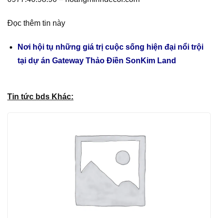
Đọc thêm tin này
Nơi hội tụ những giá trị cuộc sống hiện đại nổi trội
tại dự án Gateway Thảo Điền SonKim Land
Tin tức bds Khác: