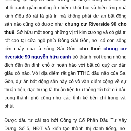
phổi xanh giảm xuống ô nhiễm khói bụi và hiệu ứng nhà
kính điều đó rất là giá trị mà không phải dự án bất động
sản nào cũng có được như
chung cư Riverside 90 cho
thuê
. Sở hữu một trong những vị trí kim cương và có giá trị
rất cao tại cửa ngõ phía Đông Sài Gòn, nơi có con sông
lớn chảy qua là sông Sài Gòn,
cho thuê
chung cư
riverside 90 nguyễn hữu cảnh
trở thành một trong những
đích đến ổn định chỗ ở hoàn hảo với bất cứ quý cư dân
giàu có nào. Với địa điểm rất gần TTHC đầu não của Sài
Gòn, dự án bất động sản này có vô vàn điểm cộng về sự
thuận tiện, đặc trưng là thuận tiện lưu thông tới bất cứ đâu
trong thành phố cũng như các tỉnh kế bên chỉ trong vài
phút.
Được đầu tư cải tạo bởi Công ty Cổ Phần Đầu Tư Xây
Dựng Số 5, NĐT và kiến tạo thành thị danh tiếng, nơi