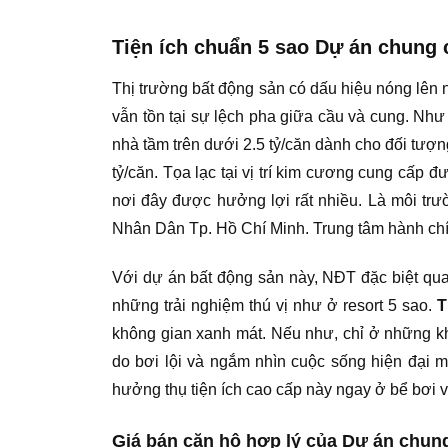
Tiện ích chuẩn 5 sao Dự án chung
Thị trường bất động sản có dấu hiệu nóng lên 
vẫn tồn tại sự lệch pha giữa cầu và cung. Như
nhà tầm trên dưới 2.5 tỷ/căn dành cho đối tượng
tỷ/căn. Tọa lạc tại vị trí kim cương cung cấp 
nơi đây được hưởng lợi rất nhiều. Là môi tr
Nhân Dân Tp. Hồ Chí Minh. Trung tâm hành chí
Với dự án bất động sản này, NĐT đặc biệt qu
những trải nghiệm thú vị như ở resort 5 sao.
T
không gian xanh mát. Nếu như, chỉ ở những kh
do bơi lội và ngắm nhìn cuộc sống hiện đại
hưởng thụ tiện ích cao cấp này ngay ở bể bơi v
Giá bán căn hộ hợp lý của Dự án chun