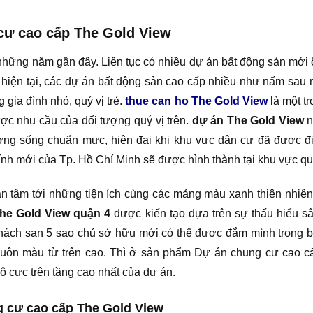
 cư cao cấp The Gold View
những năm gần đây. Liên tục có nhiều dự án bất động sản mới ồ 
 hiện tại, các dự án bất động sản cao cấp nhiều như nấm sau 
 gia đình nhỏ, quý vị trẻ.
thue can ho The Gold View
là một tr
được nhu cầu của đối tượng quý vị trên.
dự án The Gold View
n
ường sống chuẩn mực, hiện đại khi khu vực dân cư đã được đị
nh mới của Tp. Hồ Chí Minh sẽ được hình thành tại khu vực qu
an tâm tới những tiện ích cùng các mảng màu xanh thiên nhiê
he Gold View quận 4
được kiến tạo dựa trên sự thấu hiểu s
ách sạn 5 sao chủ sở hữu mới có thể được đắm mình trong bể
 muôn màu từ trên cao. Thì ở sản phẩm Dự án chung cư cao 
ô cực trên tầng cao nhất của dự án.
g cư cao cấp The Gold View