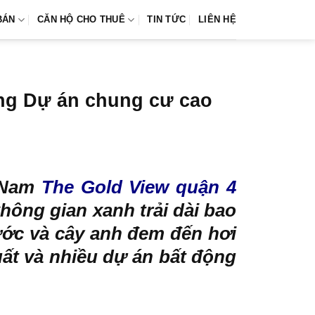
BÁN
CĂN HỘ CHO THUÊ
TIN TỨC
LIÊN HỆ
ờng Dự án chung cư cao
t Nam
The Gold View quận 4
hông gian xanh trải dài bao
ước và cây anh đem đến hơi
uất và nhiều dự án bất động