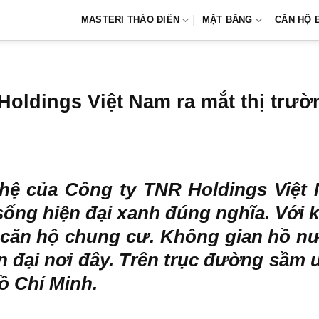
MASTERI THẢO ĐIỀN
MẶT BẰNG
CĂN HỘ 
Holdings Việt Nam ra mắt thị trư
 hệ của Công ty TNR Holdings Việ
ng hiện đại xanh đúng nghĩa. Với k
 căn hộ chung cư. Không gian hồ n
 đại nơi đây. Trên trục đường sầm 
ồ Chí Minh.