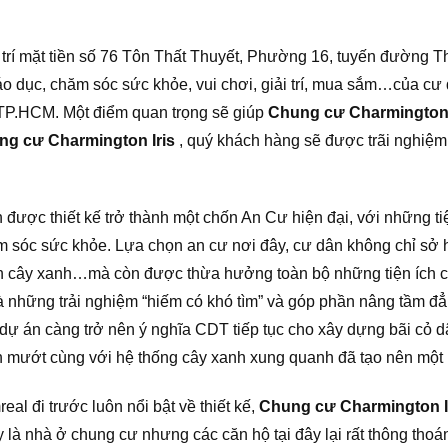
vị trí mặt tiền số 76 Tôn Thất Thuyết, Phường 16, tuyến đường
áo dục, chăm sóc sức khỏe, vui chơi, giải trí, mua sắm…của 
 TP.HCM. Một điểm quan trọng sẽ giúp
Chung cư Charmington 
ng cư Charmington Iris
, quý khách hàng sẽ được trãi nghiệm 
 được thiết kế trở thành một chốn An Cư hiện đại, với những ti
m sóc sức khỏe. Lựa chọn an cư nơi đây, cư dân không chỉ sở 
viên cây xanh…mà còn được thừa hưởng toàn bộ những tiện ích c
 những trải nghiệm “hiếm có khó tìm” và góp phần nâng tầm đẳ
dự án càng trở nên ý nghĩa CDT tiếp tục cho xây dựng bãi cỏ d
 mướt cùng với hệ thống cây xanh xung quanh đã tạo nên một k
 đi trước luôn nổi bật về thiết kế,
Chung cư Charmington I
y là nhà ở chung cư nhưng các căn hộ tại đây lại rất thông th