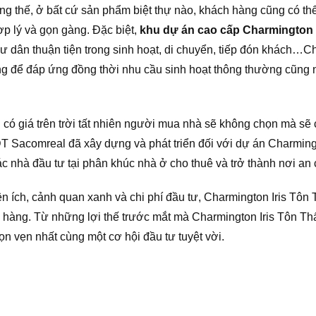
ững thế, ở bất cứ sản phẩm biệt thự nào, khách hàng cũng có th
hợp lý và gọn gàng. Đặc biệt,
khu dự án cao cấp Charmington I
 cư dân thuận tiện trong sinh hoạt, di chuyển, tiếp đón khách…C
ng để đáp ứng đồng thời nhu cầu sinh hoạt thông thường cũng n
i có giá trên trời tất nhiên người mua nhà sẽ không chọn mà 
 Sacomreal đã xây dựng và phát triển đối với dự án Charmingto
c nhà đầu tư tại phân khúc nhà ở cho thuê và trở thành nơi an
ện ích, cảnh quan xanh và chi phí đầu tư, Charmington Iris Tôn
h hàng. Từ những lợi thế trước mắt mà Charmington Iris Tôn Th
ọn vẹn nhất cùng một cơ hội đầu tư tuyệt vời.