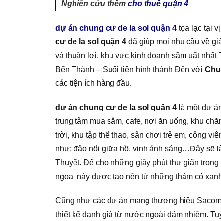
Nghiên cứu thêm
cho thuê quận 4
dự án chung cư de la sol quận 4
tọa lạc tại 
cư de la sol quận 4
đã giúp mọi nhu cầu về gi
và thuận lợi. khu vực kinh doanh sầm uất nhất
Bến Thành – Suối tiên hình thành Đến với
Chu
các tiện ích hàng đầu.
dự án chung cư de la sol quận 4
là một dự án
trung tâm mua sắm, cafe, nơi ăn uống, khu chă
trời, khu tập thể thao, sân chơi trẻ em, công 
như: đảo nổi giữa hồ, vịnh ánh sáng…Đây sẽ là
Thuyết. Để cho những giây phút thư giãn trong 
ngoại này được tạo nên từ những thảm cỏ xanh
Cũng như các dự án mang thương hiệu Sacomreal
thiết kế danh giá từ nước ngoài đảm nhiệm. Tu