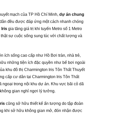
 Thuyết mạch của TP Hồ Chí Minh,
dự án chung
cư dân đều được đáp ứng một cách nhanh chóng
Iris
gia tăng giá trị khi tuyến Metro số 1 Metro
thật sự cuộc sống sung túc với chất lượng và
ện ích sống cao cấp như Hồ Bơi tràn, nhà trẻ,
hữu những tiện ích đặc quyền như bể bơi ngoài
ủa khu đô thị Charmington Iris Tôn Thất Thuyết
ng cấp cư dân tại Charmington Iris Tôn Thất
ã ngoại trong nội khu dự án. Khu vực bãi cỏ dã
hông gian nghỉ ngơi lý tưởng.
ris
cũng sở hữu thiết kế ấn tượng do tập đoàn
oáng khi sở hữu không gian mở, đón nhận được