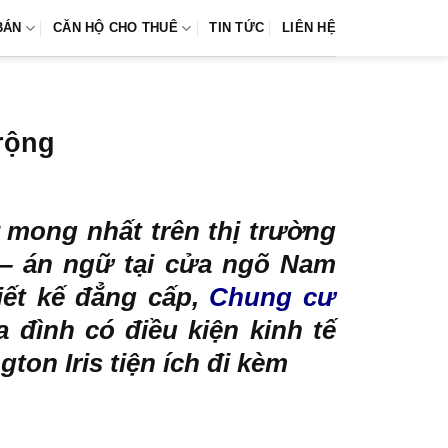
BÁN
CĂN HỘ CHO THUÊ
TIN TỨC
LIÊN HỆ
 rộng
 mong nhất trên thị trường
– án ngữ tại cửa ngõ Nam
iết kế đẳng cấp,
Chung cư
 đình có điều kiện kinh tế
on Iris tiện ích đi kèm