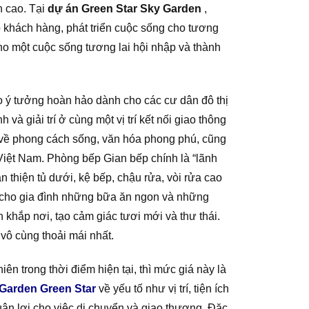
n cao. Tại
dự án Green Star Sky Garden
,
 khách hàng, phát triển cuộc sống cho tương
 cho một cuộc sống tương lai hội nhập và thành
o ý tưởng hoàn hảo dành cho các cư dân đô thị
à giải trí ở cùng một vị trí kết nối giao thông
áo về phong cách sống, văn hóa phong phú, cũng
 Việt Nam. Phòng bếp Gian bếp chính là “lãnh
 thiện tủ dưới, kệ bếp, chậu rửa, vòi rửa cao
i cho gia đình những bữa ăn ngon và những
 khắp nơi, tạo cảm giác tươi mới và thư thái.
vô cùng thoải mái nhất.
trong thời điểm hiện tại, thì mức giá này là
Garden Green Star
về yếu tố như vị trí, tiện ích
huận lợi cho việc di chuyển và giao thương. Đặc