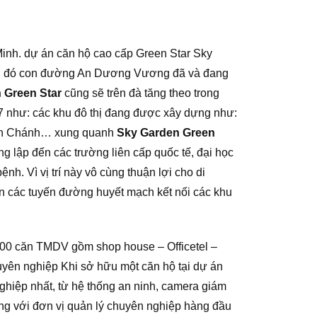
Minh. dự án căn hộ cao cấp Green Star Sky
cạnh đó con đường An Dương Vương đã và đang
 Green Star
cũng sẽ trên đà tăng theo trong
ận 7 như: các khu đô thị đang được xây dựng như:
Bình Chánh… xung quanh
Sky Garden Green
 lập đến các trường liên cấp quốc tế, đại học
h. Vì vị trí này vô cùng thuận lợi cho di
 các tuyến đường huyết mạch kết nối các khu
200 căn TMDV gồm shop house – Officetel –
huyên nghiệp Khi sở hữu một căn hộ tại dự án
hiệp nhất, từ hệ thống an ninh, camera giám
Cùng với đơn vị quản lý chuyên nghiệp hàng đầu