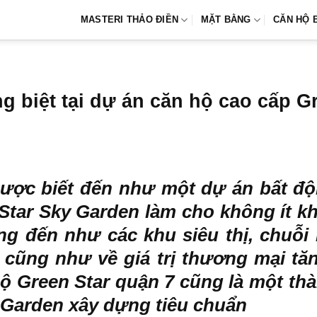
MASTERI THẢO ĐIỀN
MẶT BẰNG
CĂN HỘ 
g biệt tại dự án căn hộ cao cấp G
ược biết đến như một dự án bất độn
Star Sky Garden làm cho không ít kh
ng đến như các khu siêu thị, chuỗi
 cũng như về giá trị thương mại tă
ộ Green Star quận 7
cũng là một thàn
y Garden xây dựng tiêu chuẩn