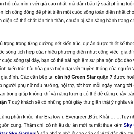
căn hộ của mình với giá cao nhất, mà đảm bảo tỷ suất phòng luô
 ích cộng đồng để phát triển một cuộc sống toàn diện nhất cho
oàn diện cả thể chất lẫn tinh thần, chuẩn bị sẵn sàng hành trang
trọng trong từng đường nét kiến trúc, dự án được thiết kế the
c sống tích hợp của nhiều phương diện như: công việc, gia đình v
tư cuộc sống tại đây, bạn có thể trải nghiệm sự pha trộn độc đ
ình kiến trúc hài hòa giữa hiện đại với truyền thống của người
 gia đình. Các căn bếp tại
căn hộ Green Star quận 7
được hoàn
úp người phụ nữ nấu nướng, nội trợ, tốt hơn mỗi ngày mang tớ
an trọng giúp không khí và năng lượng có thể dễ dàng chảy tràn
uận 7
quý khách sẽ có những phút giây thư giãn thật ý nghĩa và 
ùng phân khúc như Era town, Evergreen,Đức Khải … …Tuy nhiên 
nguồn cung. Thậm chí, có nhiều dự án mới ra mắt thua kém
Sky 
Star Sky Garden
là sản phẩm nhà ở cao cấp có vị trí đắc địa, t