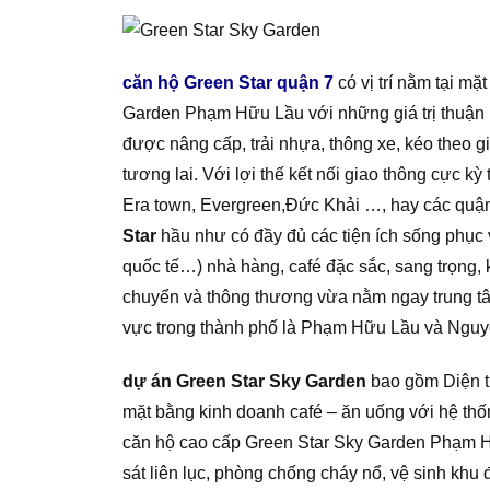
căn hộ Green Star quận 7
có vị trí nằm tại m
Garden Phạm Hữu Lầu với những giá trị thuận 
được nâng cấp, trải nhựa, thông xe, kéo theo 
tương lai. Với lợi thế kết nối giao thông cực k
Era town, Evergreen,Đức Khải …, hay các quậ
Star
hầu như có đầy đủ các tiện ích sống phục 
quốc tế…) nhà hàng, café đặc sắc, sang trọng, k
chuyển và thông thương vừa nằm ngay trung t
vực trong thành phố là Phạm Hữu Lầu và Ngu
dự án Green Star Sky Garden
bao gồm Diện t
mặt bằng kinh doanh café – ăn uống với hệ thốn
căn hộ cao cấp Green Star Sky Garden Phạm Hữ
sát liên lục, phòng chống cháy nổ, vệ sinh khu