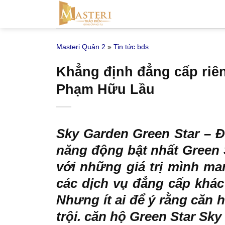
Bỏ
qua
nội
Masteri Quận 2
»
Tin tức bds
dung
Khẳng định đẳng cấp riên
Phạm Hữu Lầu
Sky Garden Green Star
– Đ
năng động bật nhất Green 
với những giá trị mình ma
các dịch vụ đẳng cấp khác
Nhưng ít ai để ý rằng
căn h
trội. căn hộ Green Star Sk