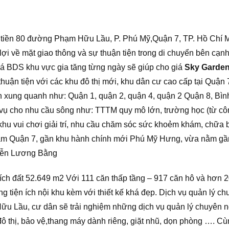
ặt tiền 80 đường Phạm Hữu Lầu, P. Phú Mỹ,Quận 7, TP. Hồ Chí 
lợi về mặt giao thông và sự thuận tiện trong di chuyển bên 
giá BDS khu vực gia tăng từng ngày sẽ giúp cho giá
Sky Garden
ỳ thuận tiện với các khu đô thị mới, khu dân cư cao cấp tại Qu
n xung quanh như: Quận 1, quận 2, quận 4, quận 2 Quận 8, 
vụ cho nhu cầu sông như: TTTM quy mô lớn, trường học (từ công
hu vui chơi giải trí, nhu cầu chăm sóc sức khoẻm khám, chữa bện
âm Quận 7, gần khu hành chính mới Phú Mỹ Hưng, vừa nằm gần
yễn Lương Bằng
ích đất 52.649 m2 Với 111 căn thấp tầng – 917 căn hô và hơn 
g tiện ích nội khu kèm với thiết kế khá đẹp. Dịch vụ quản lý c
u Lầu, cư dân sẽ trải nghiệm những dịch vụ quản lý chuyên ng
 đô thị, bảo vệ,thang máy dành riêng, giặt nhũ, dọn phòng …. 