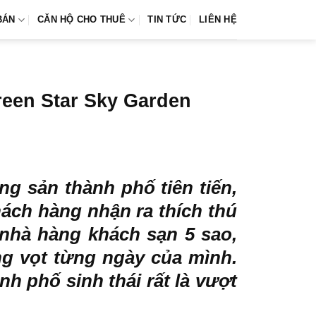
BÁN
CĂN HỘ CHO THUÊ
TIN TỨC
LIÊN HỆ
reen Star Sky Garden
g sản thành phố tiên tiến,
ách hàng nhận ra thích thú
 nhà hàng khách sạn 5 sao,
ng vọt từng ngày của mình.
h phố sinh thái rất là vượt