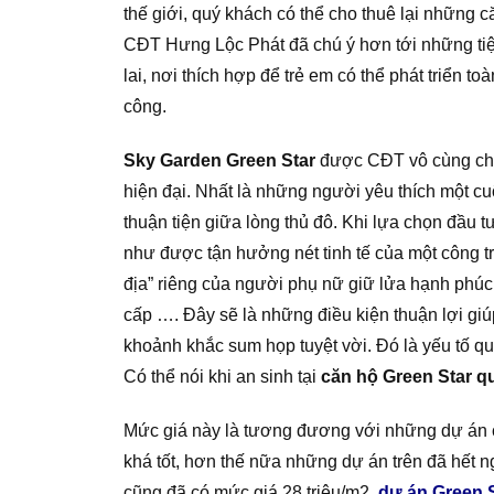
thế giới, quý khách có thể cho thuê lại những 
CĐT Hưng Lộc Phát đã chú ý hơn tới những tiện
lai, nơi thích hợp để trẻ em có thể phát triển t
công.
Sky Garden Green Star
được CĐT vô cùng chú 
hiện đại. Nhất là những người yêu thích một cuộ
thuận tiện giữa lòng thủ đô. Khi lựa chọn đầu 
như được tận hưởng nét tinh tế của một công tr
địa” riêng của người phụ nữ giữ lửa hạnh phúc
cấp …. Đây sẽ là những điều kiện thuận lợi gi
khoảnh khắc sum họp tuyệt vời. Đó là yếu tố qu
Có thể nói khi an sinh tại
căn hộ Green Star q
Mức giá này là tương đương với những dự án c
khá tốt, hơn thế nữa những dự án trên đã hết 
cũng đã có mức giá 28 triệu/m2.
dự án Green 