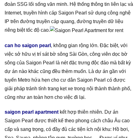
đoàn SSG lối sống văn minh. Hệ thống thông tin liên lạc và
Internet, truyền hình cáp Saigon Pearl sử dụng công nghệ
IP trên đường truyền cáp quang, đường truyền dữ liệu
riêng biệt tốc độ cao.
can ho saigon pearl
, không gian rộng lớn. Đặc biệt, với
việc sở hữu vị trí sát bờ sông Sài Gòn, công viên dọc bờ
sông của Saigon Pearl là nét đặc trưng độc đáo mà bất kỳ
dự án nào khác cũng đều thèm muốn. Là dự án gần với
tuyến Metro hứa hẹn cho cư dân Saigon Pearl có được
giải pháp tránh tính trạng kẹt xe trong nội thành thành phố,
cũng như an toàn hơn cho việc đi lại.
saigon pearl apartment
kết hợp thiên nhiên. Dự án
Saigon Pearl được thiết kế theo phong cách châu Âu cao
cấp và sang trọng, có đầy đủ các tiện ích nội khu: Hồ bơi,
Spa, Sauna, phòng tập gym, trường học,… Được ví như