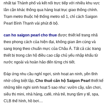
nhất tại Thành phố và kết nối trực tiếp với nhiều khu vực
lân cận khác thông qua hàng loạt trục giao thông chính.
Trạm metro thuộc hệ thống metro số 1, chỉ cách Saigon
Pearl Bình Thạnh vài phút đi bộ.
can ho saigon pearl cho thue
được thiết kế trang nhã
theo phong cách của hiện đại, không gian ấm cúng và
sang trọng theo chuẩn mực của Châu Á. Tất cả các trang
thiết bị trong căn hộ điều cao cấp chủ yếu nhập khẩu từ
nước ngoài và hoàn hảo đến từng chi tiết.
Đáp ứng nhu cầu nghỉ ngơi, sinh hoạt an ninh, yên tĩnh
nhờ cổng biệt lập,
Cho thuê căn hộ Saigon Pearl
thiết kế
những tiện nghi sinh hoạt 5 sao như: vườn cây, sân chơi,
siêu thị mini, nhà hàng, café, nhà trẻ, trung tâm y tế, spa,
CLB thể hình, hồ bơi…