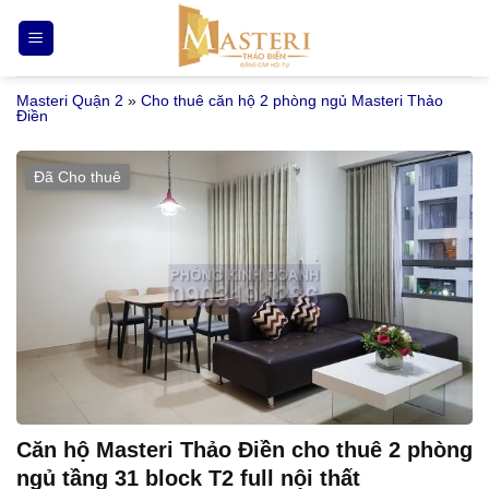
Bỏ
qua
nội
Masteri Quận 2
»
Cho thuê căn hộ 2 phòng ngủ Masteri Thảo
dung
Điền
Đã Cho thuê
Căn hộ Masteri Thảo Điền cho thuê 2 phòng
ngủ tầng 31 block T2 full nội thất