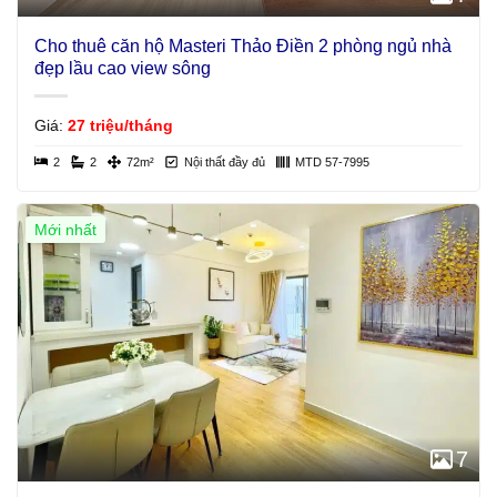
Cho thuê căn hộ Masteri Thảo Điền 2 phòng ngủ nhà
đẹp lầu cao view sông
Giá:
27 triệu/tháng
2
2
72m²
Nội thất đầy đủ
MTD 57-7995
Mới nhất
Giá Tốt
7