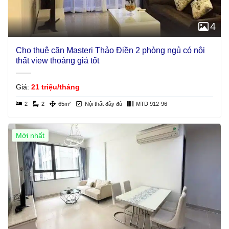
4
Cho thuê căn Masteri Thảo Điền 2 phòng ngủ có nội
thất view thoáng giá tốt
Giá:
21 triệu/tháng
2
2
65m²
Nội thất đầy đủ
MTD 912-96
Mới nhất
Giá Tốt