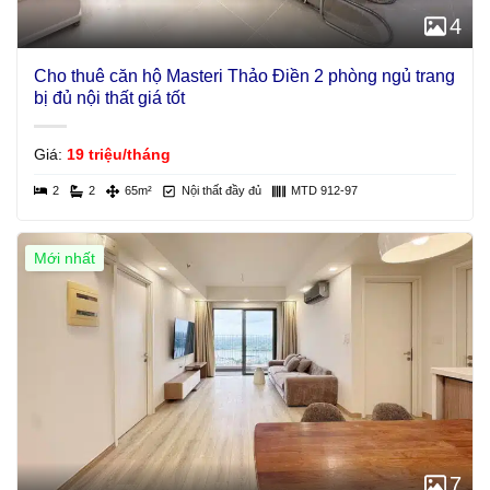
4
Cho thuê căn hộ Masteri Thảo Điền 2 phòng ngủ trang
bị đủ nội thất giá tốt
Giá:
19 triệu/tháng
2
2
65m²
Nội thất đầy đủ
MTD 912-97
Mới nhất
7