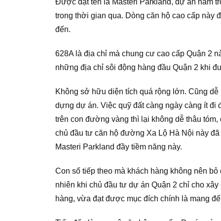
Được đặt tên là Masteri Parkland, dự án nằm tr
trong thời gian qua. Dòng căn hộ cao cấp này 
đến.
628A là địa chỉ mà chung cư cao cấp Quận 2 nà
những địa chỉ sôi động hàng đầu Quận 2 khi đượ
Không sở hữu diện tích quá rộng lớn. Cũng dễ 
dựng dự án. Việc quỹ đất càng ngày càng ít đi 
trên con đường vàng thì lại không dễ thâu tóm,
chủ đầu tư căn hộ đường Xa Lộ Hà Nội này đã 
Masteri Parkland đầy tiềm năng này.
Con số tiếp theo mà khách hàng không nên bỏ 
nhiên khi chủ đầu tư dự án Quận 2 chỉ cho xâ
hàng, vừa đạt được mục đích chính là mang đến n