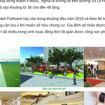
ây dựng thành 4 block., nghĩa là tương lai trên đường Xa Lộ H
là vào khoảng từ 36 cho đến 48 tầng.
steri Parkland này vào trong khoảng đầu năm 2019 và theo đó 
g cần lưu ý khi muốn sở hữu chung cư. Gia đình sẽ nhận được n
 rất nhiều trong sinh hoạt, đông thời tối giản được công sức 