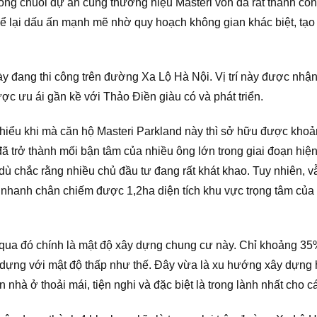
ong chuỗi dự án cùng thương hiệu Masteri vốn đã rất thành côn
để lại dấu ấn mạnh mẽ nhờ quy hoạch không gian khác biệt, tạo
y đang thi công trên đường Xa Lộ Hà Nội. Vị trí này được nhận
c ưu ái gần kề với Thảo Điền giàu có và phát triển.
hiểu khi mà căn hộ Masteri Parkland này thì sở hữu được khoả
đã trở thành mối bận tâm của nhiều ông lớn trong giai đoạn hiện
 dù chắc rằng nhiều chủ đầu tư đang rất khát khao. Tuy nhiên,
nhanh chân chiếm được 1,2ha diện tích khu vực trọng tâm của
qua đó chính là mật độ xây dựng chung cư này. Chỉ khoảng 35%
y dựng với mật độ thấp như thế. Đây vừa là xu hướng xây dựng
hà ở thoải mái, tiện nghi và đặc biệt là trong lành nhất cho cá