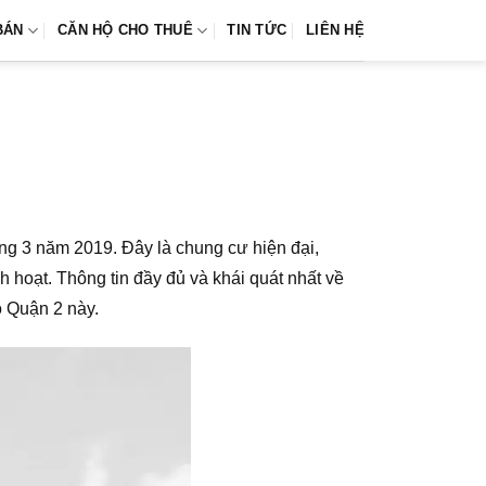
BÁN
CĂN HỘ CHO THUÊ
TIN TỨC
LIÊN HỆ
áng 3 năm 2019. Đây là chung cư hiện đại,
h hoạt. Thông tin đầy đủ và khái quát nhất về
ộ Quận 2 này.