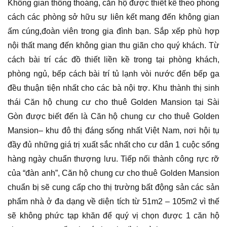
Không gian thông thoáng, căn hộ được thiết kế theo phong
cách các phòng sở hữu sự liên kết mang đến không gian
ấm cúng,đoàn viên trong gia đình bạn. Sắp xếp phù hợp
nội thất mang đến không gian thu giãn cho quý khách. Từ
cách bài trí các đồ thiết liền kề trong tại phòng khách,
phòng ngủ, bếp cách bài trí tủ lạnh vòi nước đến bếp ga
đều thuận tiện nhất cho các bà nội trợ. Khu thành thị sinh
thái Căn hộ chung cư cho thuê Golden Mansion tại Sài
Gòn được biết đến là Căn hộ chung cư cho thuê Golden
Mansion– khu đô thị đáng sống nhất Việt Nam, nơi hội tụ
đầy đủ những giá trị xuất sắc nhất cho cư dân 1 cuộc sống
hàng ngày chuẩn thượng lưu. Tiếp nối thành công rực rỡ
của “đàn anh”, Căn hộ chung cư cho thuê Golden Mansion
chuẩn bị sẽ cung cấp cho thị trường bất động sản các sản
phẩm nhà ở đa dạng về diện tích từ 51m2 – 105m2 vì thế
sẽ không phức tạp khăn để quý vị chọn được 1 căn hộ