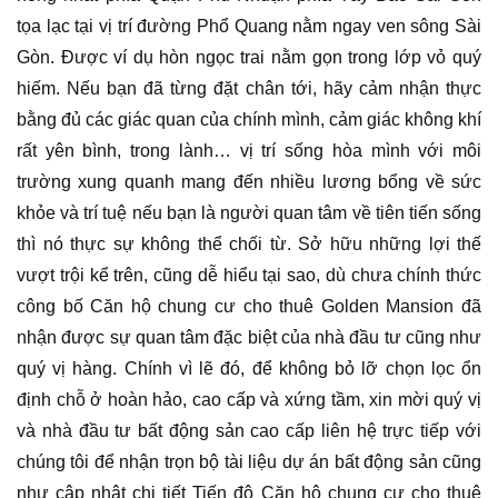
tọa lạc tại vị trí đường Phổ Quang nằm ngay ven sông Sài
Gòn. Được ví dụ hòn ngọc trai nằm gọn trong lớp vỏ quý
hiếm. Nếu bạn đã từng đặt chân tới, hãy cảm nhận thực
bằng đủ các giác quan của chính mình, cảm giác không khí
rất yên bình, trong lành… vị trí sống hòa mình với môi
trường xung quanh mang đến nhiều lương bổng về sức
khỏe và trí tuệ nếu bạn là người quan tâm về tiên tiến sống
thì nó thực sự không thể chối từ. Sở hữu những lợi thế
vượt trội kể trên, cũng dễ hiểu tại sao, dù chưa chính thức
công bố Căn hộ chung cư cho thuê Golden Mansion đã
nhận được sự quan tâm đặc biệt của nhà đầu tư cũng như
quý vị hàng. Chính vì lẽ đó, để không bỏ lỡ chọn lọc ổn
định chỗ ở hoàn hảo, cao cấp và xứng tầm, xin mời quý vị
và nhà đầu tư bất động sản cao cấp liên hệ trực tiếp với
chúng tôi để nhận trọn bộ tài liệu dự án bất động sản cũng
như cập nhật chi tiết Tiến độ Căn hộ chung cư cho thuê