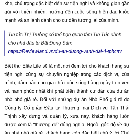
khe, chú trọng đặc biệt đến sự tiện nghi và không gian gần
gũi với thiên nhiên, hướng đến cuộc sống hiện đại, khỏe
mạnh và an lành dành cho cư dân tương lai của mình.
Tin tức Thị Trường có thể bạn quan tâm Tin Tức dành
cho nhà đầu tư Bất Động Sản:
https://Reviewland.vn/du-an-duong-vanh-dai-4-tphcm/
Biệt thự Elite Life sẽ là một nơi đem tới cho khách hàng sự
tiện nghi cùng sự chuyên nghiệp trong các dịch vụ của
mình, đảm bảo cho gia chủ cuộc sống hàng ngày trọn vẹn
và hạnh phúc nhất khi phát triển thành cư dân của dự án
nhà phố giá rẻ. Đối với những dự án Nhà Phố giá rẻ do
Công ty Cổ phần Đầu tư Thương mại Dịch vụ Tân Thái
Thịnh xây dựng và quản lý, xưa nay, khách hàng luôn
được xem là “thượng đế” đúng nghĩa. Ngoài góc độ về dự
án nhà phố giá rẻ, khách hàng còn đặc biệt chú ý tới Chủ