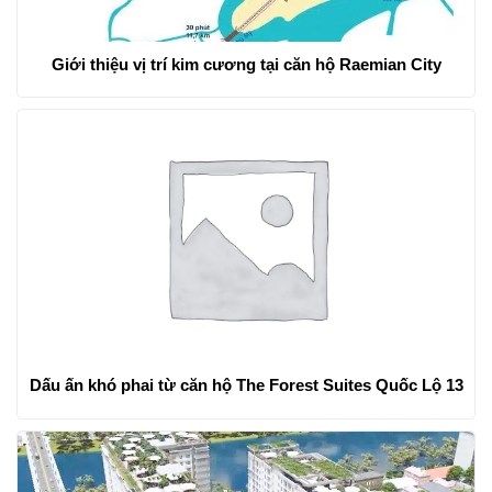
Giới thiệu vị trí kim cương tại căn hộ Raemian City
Dấu ấn khó phai từ căn hộ The Forest Suites Quốc Lộ 13