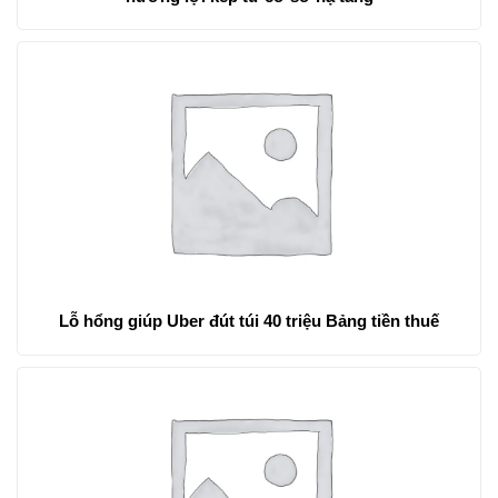
Lỗ hổng giúp Uber đút túi 40 triệu Bảng tiền thuế