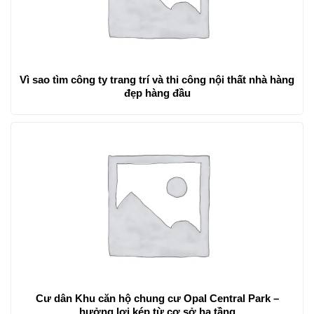
Vì sao tìm công ty trang trí và thi công nội thất nhà hàng
đẹp hàng đầu
Cư dân Khu căn hộ chung cư Opal Central Park –
hưởng lợi kép từ cơ sở hạ tầng