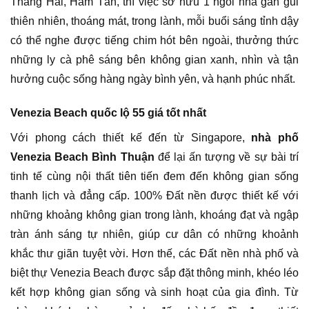
Thắng Hải, Hàm Tân, thì việc sở hữu 1 ngôi nhà gần gũi
thiên nhiên, thoáng mát, trong lành, mỗi buổi sáng tỉnh dậy
có thể nghe được tiếng chim hót bên ngoài, thưởng thức
những ly cà phê sáng bên không gian xanh, nhìn và tận
hưởng cuộc sống hàng ngày bình yên, và hạnh phúc nhất.
Venezia Beach quốc lộ 55 giá tốt nhất
Với phong cách thiết kế đến từ Singapore,
nhà phố
Venezia Beach Bình Thuận
để lại ấn tượng về sự bài trí
tinh tế cùng nội thất tiên tiến đem đến không gian sống
thanh lịch và đẳng cấp. 100% Đất nền được thiết kế với
những khoảng không gian trong lành, khoáng đạt và ngập
tràn ánh sáng tự nhiên, giúp cư dân có những khoảnh
khắc thư giãn tuyệt vời. Hơn thế, các Đất nền nhà phố và
biệt thự Venezia Beach được sắp đặt thông minh, khéo léo
kết hợp không gian sống và sinh hoạt của gia đình. Từ