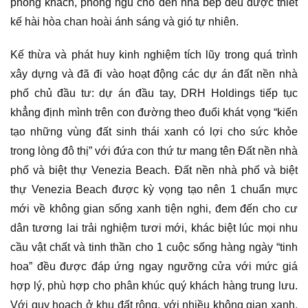
phòng khách, phòng ngủ cho đến nhà bếp đều được thiết
kế hài hòa chan hoài ánh sáng và gió tự nhiên.
Kế thừa và phát huy kinh nghiệm tích lũy trong quá trình
xây dựng và đã đi vào hoạt động các dự án đất nền nhà
phố chủ đầu tư: dự án đầu tay, DRH Holdings tiếp tục
khẳng định mình trên con đường theo đuổi khát vọng “kiến
tạo những vùng đất sinh thái xanh có lợi cho sức khỏe
trong lòng đô thị” với đứa con thứ tư mang tên Đất nền nhà
phố và biệt thự Venezia Beach. Đất nền nhà phố và biệt
thự Venezia Beach được kỳ vọng tạo nên 1 chuẩn mực
mới về không gian sống xanh tiện nghi, đem đến cho cư
dân tương lai trải nghiệm tươi mới, khác biệt lúc mọi nhu
cầu vật chất và tinh thần cho 1 cuộc sống hàng ngày “tinh
hoa” đều được đáp ứng ngay ngưỡng cửa với mức giá
hợp lý, phù hợp cho phân khúc quý khách hàng trung lưu.
Với quy hoạch ở khu đất rộng, với nhiều không gian xanh,