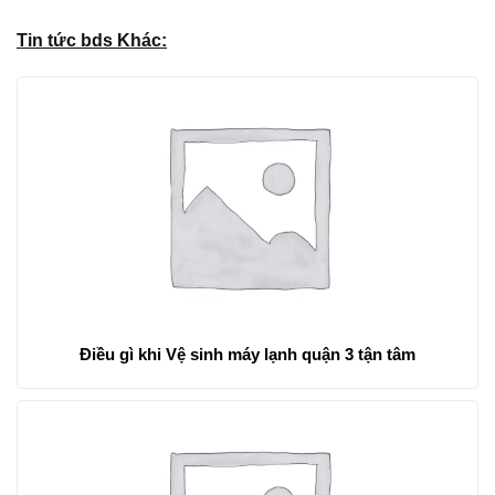
Tin tức bds Khác:
Điều gì khi Vệ sinh máy lạnh quận 3 tận tâm