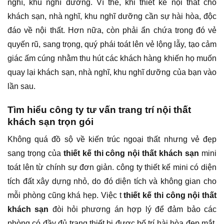
nghĩ, khu nghĩ dưỡng. Vì thế, khi thiết kế nội thất cho
khách sạn, nhà nghĩ, khu nghĩ dưỡng cần sự hài hòa, độc
đáo về nội thất. Hơn nữa, còn phải ẩn chứa trong đó vẻ
quyến rũ, sang trọng, quý phái toát lên vẻ lộng lẫy, tạo cảm
giác ấm cúng nhằm thu hút các khách hàng khiến họ muốn
quay lại khách sạn, nhà nghĩ, khu nghĩ dưỡng của bạn vào
lần sau.
Tìm hiểu công ty tư vấn trang trí nội thất
khách sạn trọn gói
Không quá đồ sộ về kiến trúc ngoại thất nhưng vẻ đẹp
sang trọng của
thiết kế thi công nội thất khách sạn
mini
toát lên từ chính sự đơn giản. công ty thiết kế mini có diện
tích đất xây dựng nhỏ, do đó diện tích và không gian cho
mỗi phòng cũng khá hẹp. Việc t
thiết kế thi công nội thất
khách sạn
đòi hỏi phương án hợp lý để đảm bảo các
phòng có đầy đủ trang thiết bị được bố trí hài hòa đẹp mắt.