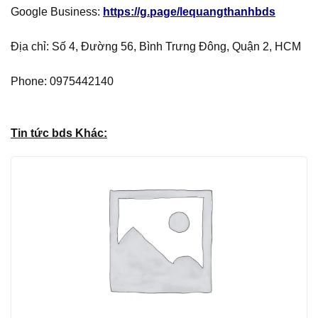
Google Business:
https://g.page/lequangthanhbds
Địa chỉ: Số 4, Đường 56, Bình Trưng Đông, Quận 2, HCM
Phone: 0975442140
Tin tức bds Khác: