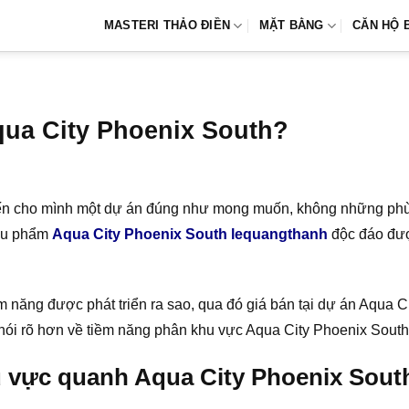
MASTERI THẢO ĐIỀN
MẶT BẰNG
CĂN HỘ 
qua City Phoenix South?
n cho mình một dự án đúng như mong muốn, không những phù h
iêu phẩm
Aqua City Phoenix South lequangthanh
độc đáo đượ
ềm năng được phát triển ra sao, qua đó giá bán tại dự án Aqu
nói rõ hơn về tiềm năng phân khu vực Aqua City Phoenix South
u vực quanh Aqua City Phoenix Sout