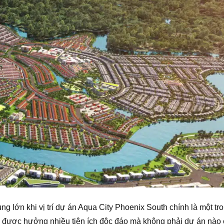
ùng lớn khi vị trí dự án Aqua City Phoenix South chính là một t
được hưởng nhiều tiện ích độc đáo mà không phải dự án nào 