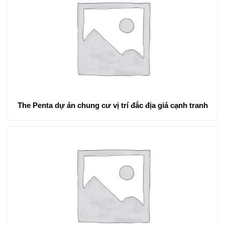
The Penta dự án chung cư vị trí đắc địa giá cạnh tranh