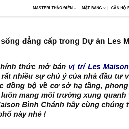
MASTERI THẢO ĐIỀN
MẶT BẰNG
CĂN HỘ 
n sống đẳng cấp trong Dự án Les 
chính thức mở bán
vị trí Les Maison
ất nhiều sự chú ý của nhà đầu tư v
 đồng bộ về cơ sở hạ tầng, phong 
 luôn mang môi trường xung quanh v
Maison Bình Chánh hãy cùng chúng t
phố này nhé !