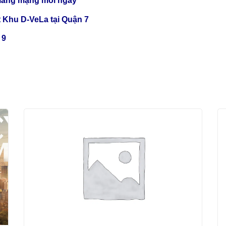
 lãng mạng mỗi ngày
 Khu D-VeLa tại Quận 7
 9