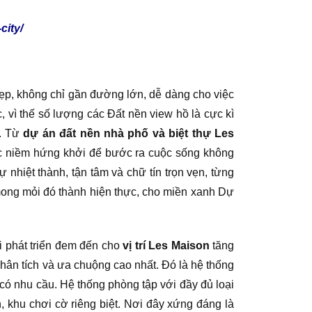
city/
á đẹp, không chỉ gần đường lớn, dễ dàng cho việc
, vì thế số lượng các Đất nền view hồ là cực kì
h. Từ
dự án đất nền nhà phố và biệt thự Les
ợc niềm hứng khởi để bước ra cuộc sống không
nhiệt thành, tận tâm và chữ tín trọn vẹn, từng
mong mỏi đó thành hiện thực, cho miền xanh Dự
ới phát triển đem đến cho
vị trí Les Maison
tăng
ân tích và ưa chuộng cao nhất. Đó là hệ thống
có nhu cầu. Hệ thống phòng tập với đầy đủ loại
 khu chơi cờ riêng biệt. Nơi đây xứng đáng là