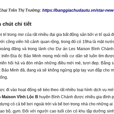
hai Trên Thị Trường:
https://banggiachudautu.vn/star-new-
chút chi tiết
vị trí trong mơ của rất nhiều đại gia bất động sản bởi vị trí qu
với công viên hồ cảnh quan rộng, trong đó có 19ha là mặt nước
n thoáng đãng và trong lành cho Dự án Les Maison Bình Chán
t triển Địa ốc Bảo Minh mong mỏi mỗi cư dân sẽ luôn tìm đư
riển hối hả và đón nhận những điều mới mẻ, tươi đẹp. Bằng sự 
ốc Bảo Minh đã, đang và sẽ không ngừng góp tay vun đắp cho 
sống.
ợc đi vào hoạt động sẽ kéo theo rất nhiều loại hình dịch vụ m
 Maison Vĩnh Lộc B
huyện Bình Chánh được nhiều gia đình ph
ựng có cả bể bơi ngoài trời và bể bơi trong nhà cho những ai 
o bộ, gym. Đối với người cao tuổi còn có khu tập dưỡng sinh,