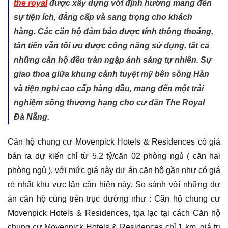
the royal
được xây dựng với định hướng mang đến
sự tiện ích, đẳng cấp và sang trọng cho khách
hàng. Các căn hộ đảm bảo được tính thông thoáng,
tân tiến vẫn tối ưu được công năng sử dụng, tất cả
những căn hộ đều tràn ngập ánh sáng tự nhiên. Sự
giao thoa giữa khung cảnh tuyệt mỹ bên sông Hàn
và tiện nghi cao cấp hàng đầu, mang đến một trải
nghiệm sống thượng hạng cho cư dân The Royal
Đà Nẵng.
Căn hộ chung cư Movenpick Hotels & Residences có giá
bán ra dự kiến chỉ từ 5.2 tỷ/căn 02 phòng ngủ ( căn hai
phòng ngủ ), với mức giá này dự án căn hộ gần như có giá
rẻ nhất khu vực lận cận hiện này. So sánh với những dự
án căn hộ cùng trên trục đường như : Căn hộ chung cư
Movenpick Hotels & Residences, tọa lạc tại cách Căn hộ
chung cư Movenpick Hotels & Residences chỉ 1 km, giá trị