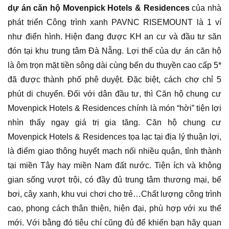
dự án căn hộ Movenpick Hotels & Residences
của nhà
phát triển Công trình xanh PAVNC RISEMOUNT là 1 ví
như điển hình. Hiện đang được KH an cư và đầu tư săn
đón tại khu trung tâm Đà Nẵng. Lợi thế của dự án căn hộ
là ôm trọn mặt tiền sông dài cùng bến du thuyền cao cấp 5*
đã được thành phố phê duyệt. Đặc biệt, cách chợ chỉ 5
phút di chuyển. Đối với dân đầu tư, thì Căn hộ chung cư
Movenpick Hotels & Residences chính là món “hời” tiện lợi
nhìn thấy ngay giá trị gia tăng. Căn hộ chung cư
Movenpick Hotels & Residences tọa lạc tại địa lý thuận lợi,
là điểm giao thông huyết mạch nối nhiều quận, tỉnh thành
tại miền Tây hay miền Nam đất nước. Tiện ích và không
gian sống vượt trội, có đầy đủ trung tâm thương mại, bể
bơi, cây xanh, khu vui chơi cho trẻ…Chất lượng công trình
cao, phong cách thân thiện, hiện đại, phù hợp với xu thế
mới. Với bằng đó tiêu chí cũng đủ để khiến bạn hãy quan