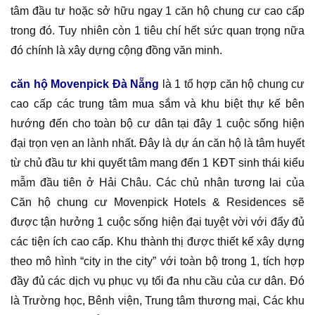
tâm đầu tư hoặc sở hữu ngay 1 căn hộ chung cư cao cấp
trong đó. Tuy nhiên còn 1 tiêu chí hết sức quan trọng nữa
đó chính là xây dựng cộng đồng văn minh.
căn hộ Movenpick Đà Nẵng
là 1 tổ hợp căn hộ chung cư
cao cấp các trung tâm mua sắm và khu biệt thự kế bên
hướng đến cho toàn bộ cư dân tại đây 1 cuộc sống hiện
đại trọn vẹn an lành nhất. Đây là dự án căn hộ là tâm huyết
từ chủ đầu tư khi quyết tâm mang đến 1 KĐT sinh thái kiểu
mẫm đầu tiên ở Hải Châu. Các chủ nhân tương lai của
Căn hộ chung cư Movenpick Hotels & Residences sẽ
được tận hưởng 1 cuộc sống hiện đại tuyệt vời với đẩy đủ
các tiện ích cao cấp. Khu thành thị được thiết kế xây dựng
theo mô hình “city in the city” với toàn bộ trong 1, tích hợp
đầy đủ các dịch vụ phục vụ tối đa nhu cầu của cư dân. Đó
là Trường học, Bênh viện, Trung tâm thương mại, Các khu