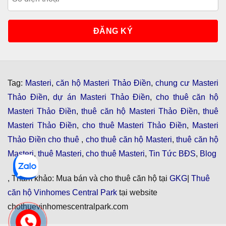
Tag:
Masteri
,
căn hộ Masteri Thảo Điền
,
chung cư Masteri
Thảo Điền
,
dự án Masteri Thảo Điền
,
cho thuê căn hộ
Masteri Thảo Điền
,
thuê căn hộ Masteri Thảo Điền
,
thuê
Masteri Thảo Điền
,
cho thuê Masteri Thảo Điền
,
Masteri
Thảo Điền cho thuê
,
cho thuê căn hộ Masteri
,
thuê căn hộ
Masteri
,
thuê Masteri
,
cho thuê Masteri
,
Tin Tức BĐS
,
Blog
, Tham khảo: Mua bán và cho thuê căn hộ tại
GKG
|
Thuê
căn hộ Vinhomes Central Park
tại website
chothuevinhomescentralpark.com