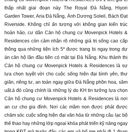
thấp nhất giai đoạn này The Royal Đà Nẵng, Hiyori
Garden Tower, Aria Đà Nẵng, Ánh Dương Soleil, Bách Đạt
Riverside. Không chỉ ấn tượng với không gian kiến trúc
hoàn hảo, cư dân Căn hộ chung cư Movenpick Hotels &
Residences còn cảm nhận rõ những giá trị sống cao cấp
thông qua những tiện ích 5* được trang bị ngay trong dự
án căn hộ lần đầu tiên có mặt tại Đà Nẵng. Khu thành thị
Căn hộ chung cư Movenpick Hotels & Residences là sự
lựa chọn tuyệt vời cho cuộc sống hiện đại bình yên, thư
giãn, riêng tư, an toàn ngay giữa Đà Nẵng phồn hoa, sầm
uất.à đó cũng chính là những lý do KH tin tưởng lựa chọn
Căn hộ chung cư Movenpick Hotels & Residences là nơi
an cư cho gia đình. Nơi các mầm non được phát được
chăm sóc cuộc sống hiện đại văn hóa từ những câu lạc bộ
thể thao hay những lớp ngoại khóa phát triển kỹ năng ngay
trong KĐT mà trước đây, các em và bố mẹ phải đi 1 đoạn