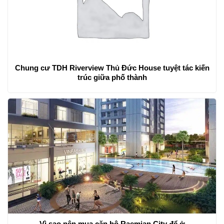
Chung cư TDH Riverview Thủ Đức House tuyệt tác kiến
trúc giữa phố thành
Vì sao nên mua căn hộ Raemian City để ở