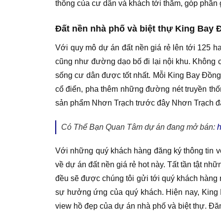
thông của cư dân và khách tới thăm, góp phần gi
Đất nền nhà phố và biệt thự King Bay 
Với quy mô dự án đất nền giá rẻ lên tới 125 h
cũng như đường dạo bố đi lại nội khu. Không c
sống cư dân được tốt nhất. Mỗi King Bay Đồng 
cổ điển, pha thêm những đường nét truyền thốn
sản phẩm Nhơn Trạch trước đây Nhơn Trạch đ
Có Thể Bạn Quan Tâm dự án đang mở bán:
h
Với những quý khách hàng đăng ký thông tin vớ
về dự án đất nền giá rẻ hot này. Tất tần tật nh
đều sẽ được chúng tôi gửi tới quý khách hàng 
sự hưởng ứng của quý khách. Hiện nay, King
view hồ đẹp của dự án nhà phố và biệt thự. Đăn