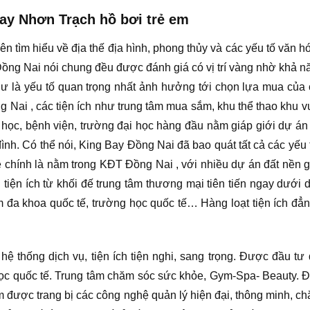
Bay Nhơn Trạch hồ bơi trẻ em
 tìm hiểu về địa thế địa hình, phong thủy và các yếu tố văn h
ồng Nai nói chung đều được đánh giá có vị trí vàng nhờ khả năn
như là yếu tố quan trọng nhất ảnh hưởng tới chọn lựa mua củ
ng Nai , các tiện ích như trung tâm mua sắm, khu thể thao khu v
 học, bệnh viện, trường đại học hàng đầu nằm giáp giới dự án 
ình. Có thể nói, King Bay Đồng Nai đã bao quát tất cả các yếu 
ẻ chính là nằm trong KĐT Đồng Nai , với nhiều dự án đất nền g
i tiện ích từ khối đế trung tâm thương mại tiên tiến ngay dưới
ám đa khoa quốc tế, trường học quốc tế… Hàng loạt tiện ích đ
hệ thống dịch vụ, tiện ích tiện nghi, sang trọng. Được đầu t
 học quốc tế. Trung tâm chăm sóc sức khỏe, Gym-Spa- Beauty.
gầm được trang bị các công nghệ quản lý hiện đại, thông minh, c