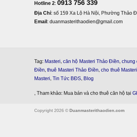
0913 756 339
Hotline 2
:
Địa Chỉ
: số 159 Xa Lộ Hà Nội, Phường Thảo Đi
Email
: duanmasterithaodien@gmail.com
Tag:
Masteri
,
căn hộ Masteri Thảo Điền
,
chung 
Điền
,
thuê Masteri Thảo Điền
,
cho thuê Master
Masteri
,
Tin Tức BĐS
,
Blog
, Tham khảo: Mua bán và cho thuê căn hộ tại
G
Copyright 2026 ©
Duanmasterithaodien.com