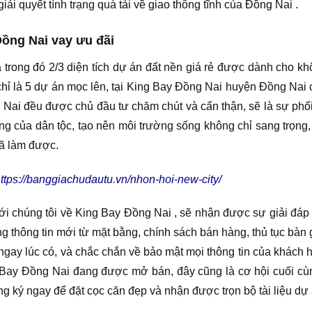
ải quyết tình trạng quá tải về giao thông tĩnh của Đồng Nai .
Đồng Nai vay ưu đãi
a trong đó 2/3 diện tích dự án đất nền giá rẻ được dành cho 
hỉ là 5 dự án mọc lên, tại King Bay Đồng Nai huyện Đồng Nai 
Nai đều được chủ đầu tư chăm chút và cẩn thận, sẽ là sự phối 
g của dân tộc, tạo nên môi trường sống không chỉ sang trọng,
ã làm được.
ttps://banggiachudautu.vn/nhon-hoi-new-city/
i chúng tôi về King Bay Đồng Nai , sẽ nhận được sự giải đáp 
ững thông tin mới từ mặt bằng, chính sách bán hàng, thủ tục bàn 
ngay lúc có, và chắc chắn về bảo mật mọi thông tin của khách
 Bay Đồng Nai đang được mở bán, đây cũng là cơ hội cuối cù
g ký ngay để đặt cọc căn đẹp và nhận được trọn bộ tài liệu dự 