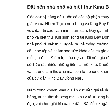
Đất nền nhà phố và biệt thự King 
Các đơn vị hàng đầu luôn có các bộ phận chuyên
giá rẻ của Nhơn Trạch nói chung và King Bay Đ
vực dân trí cao, văn minh, an toàn. Đây gần 
phố và biệt thự. Khi sinh sống tại King Bay Đồ
nhà phố và biệt thự. Ngoài ra, hệ thống trường
cầu học tập và chăm sóc sức khỏe của cả gia đ
mỗi gia đình. Điểm lợi của dự án đất nền giá r
sở hữu rất nhiều những tiện ích nội khu. Chuỗ
văn, trung tâm thương mại tiện lợi, phòng kh
của cư dân King Bay Đồng Nai .
Nằm trong khuôn viên dự án đất nền giá rẻ là 
hàng, trung tâm thương mại, khu y tế, trường
đẹp, vui chơi giải trí của cư dân. Bãi đỗ xe n