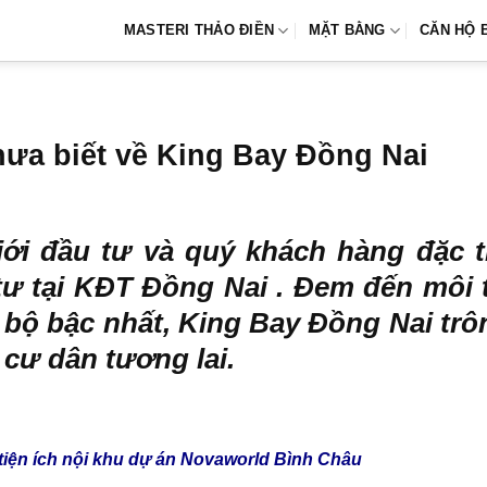
MASTERI THẢO ĐIỀN
MẶT BẰNG
CĂN HỘ 
hưa biết về King Bay Đồng Nai
ới đầu tư và quý khách hàng đặc tr
tư tại KĐT Đồng Nai . Đem đến môi 
bộ bậc nhất, King Bay Đồng Nai trô
cư dân tương lai.
tiện ích nội khu dự án Novaworld Bình Châu