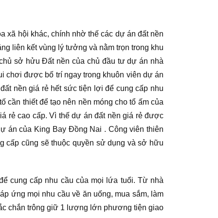
óa xã hội khác, chính nhờ thế các dự án đất nền
g liên kết vùng lý tưởng và nằm trọn trong khu
a chủ sở hửu Đất nền của chủ đầu tư dự án nhà
ui chơi được bố trí ngay trong khuôn viên dự án
đất nền giá rẻ hết sức tiện lợi để cung cấp nhu
tố cần thiết để tạo nên nền móng cho tổ ấm của
iá rẻ cao cấp. Vì thế dự án đất nền giá rẻ được
 dự án của King Bay Đồng Nai . Công viên thiên
ẳng cấp cũng sẽ thuộc quyền sử dụng và sở hữu
ư để cung cấp nhu cầu của mọi lứa tuổi. Từ nhà
 Đáp ứng mọi nhu cầu về ăn uống, mua sắm, làm
hắc chắn trông giữ 1 lượng lớn phương tiện giao