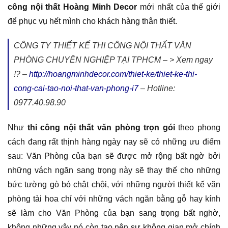
công nội thất Hoàng Minh Decor
mới nhất của thế giới
để phục vụ hết mình cho khách hàng thân thiết.
CÔNG TY THIẾT KẾ THI CÔNG NỘI THẤT VĂN
PHÒNG CHUYÊN NGHIỆP TẠI TPHCM – > Xem ngay
!? –
http://hoangminhdecor.com/thiet-ke/thiet-ke-thi-
cong-cai-tao-noi-that-van-phong-i7
– Hotline:
0977.40.98.90
Như
thi công nội thất văn phòng trọn gói
theo phong
cách đang rất thịnh hàng ngày nay sẽ có những ưu điểm
sau: Văn Phòng của bạn sẽ được mở rộng bất ngờ bởi
những vách ngăn sang trọng này sẽ thay thế cho những
bức tường gò bó chật chội, với những người thiết kế văn
phòng tài hoa chỉ với những vách ngăn bằng gỗ hay kính
sẽ làm cho Văn Phòng của bạn sang trọng bất nghờ,
không những vậy nó còn tạo nên sự không gian mở chính