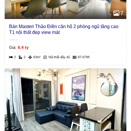
7
Bán Masteri Thảo Điền căn hộ 2 phòng ngủ tầng cao
T1 nội thất đẹp view mát
Giá:
6.4 tỷ
2
2
63m²
Nội thất đầy đủ
87-6798