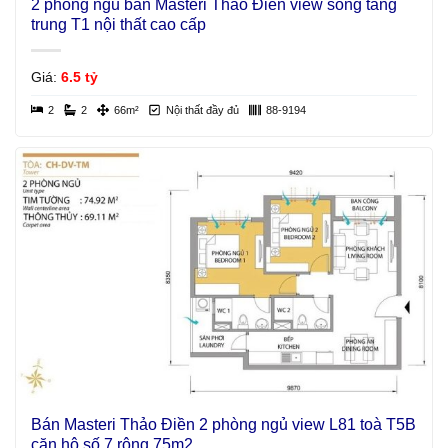
2 phòng ngủ bán Masteri Thảo Điền view sông tầng
trung T1 nội thất cao cấp
Giá:
6.5 tỷ
2
2
66m²
Nội thất đầy đủ
88-9194
Bán Masteri Thảo Điền 2 phòng ngủ view L81 toà T5B
căn hộ số 7 rộng 75m2