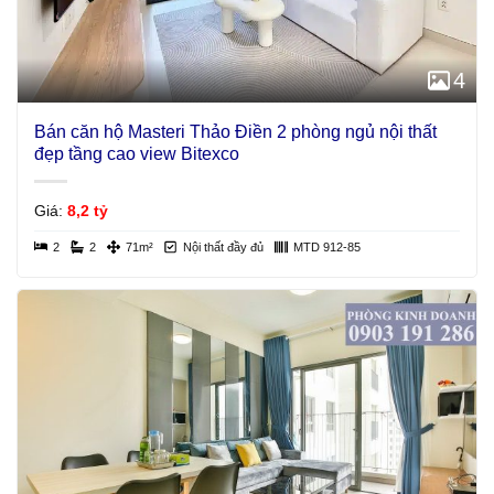
4
Bán căn hộ Masteri Thảo Điền 2 phòng ngủ nội thất
đẹp tầng cao view Bitexco
Giá:
8,2 tỷ
2
2
71m²
Nội thất đầy đủ
MTD 912-85