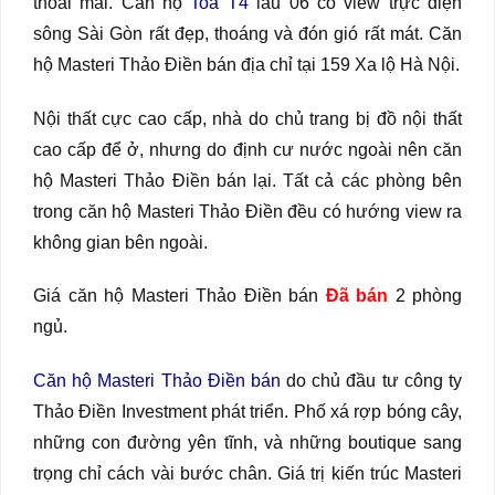
thoải mái. Căn hộ
Toà T4
lầu 06 có view trực diện
sông Sài Gòn rất đẹp, thoáng và đón gió rất mát. Căn
hộ Masteri Thảo Điền bán địa chỉ tại 159 Xa lộ Hà Nội.
Nội thất cực cao cấp, nhà do chủ trang bị đồ nội thất
cao cấp để ở, nhưng do định cư nước ngoài nên căn
hộ Masteri Thảo Điền bán lại. Tất cả các phòng bên
trong căn hộ Masteri Thảo Điền đều có hướng view ra
không gian bên ngoài.
Giá căn hộ Masteri Thảo Điền bán
Đã bán
2 phòng
ngủ.
Căn hộ Masteri Thảo Điền bán
do chủ đầu tư công ty
Thảo Điền Investment phát triển. Phố xá rợp bóng cây,
những con đường yên tĩnh, và những boutique sang
trọng chỉ cách vài bước chân. Giá trị kiến trúc Masteri