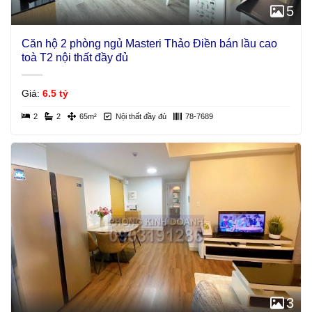
5
Căn hộ 2 phòng ngủ Masteri Thảo Điền bán lầu cao
toà T2 nội thất đầy đủ
Giá:
6.5 tỷ
2
2
65m²
Nội thất đầy đủ
78-7689
3