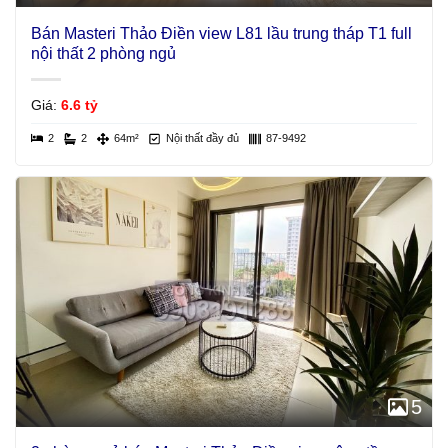
Bán Masteri Thảo Điền view L81 lầu trung tháp T1 full
nội thất 2 phòng ngủ
Giá:
6.6 tỷ
2
2
64m²
Nội thất đầy đủ
87-9492
5