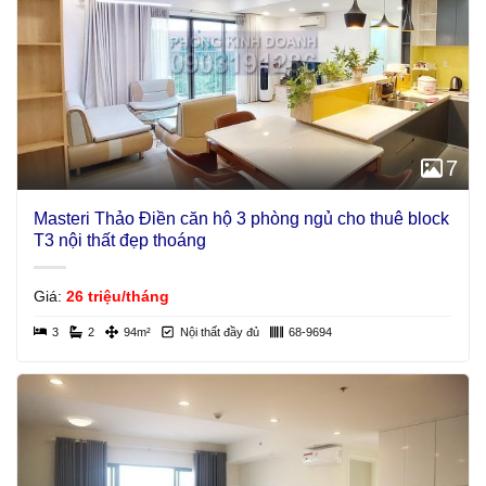
7
Masteri Thảo Điền căn hộ 3 phòng ngủ cho thuê block
T3 nội thất đẹp thoáng
Giá:
26 triệu/tháng
3
2
94m²
Nội thất đầy đủ
68-9694