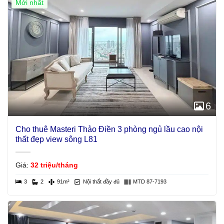
Mới nhất
Giá Tốt
6
Cho thuê Masteri Thảo Điền 3 phòng ngủ lầu cao nội
thất đẹp view sông L81
Giá:
32 triệu/tháng
3
2
91m²
Nội thất đầy đủ
MTD 87-7193