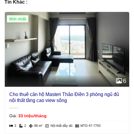
Tin Khác :
Mới nhất
Giá Tốt
6
Cho thuê căn hộ Masteri Thảo Điền 3 phòng ngủ đủ
nội thất tầng cao view sông
Giá:
33 triệu/tháng
3
2
98 m²
Nội thất đầy đủ
MTD 47-7793