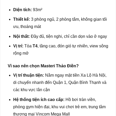
Diện tích:
93m²
Thiết kế:
3 phòng ngủ, 2 phòng tắm, không gian tối
ưu, thoáng mát
Nội thất:
Đầy đủ, tiện nghi, chỉ cần dọn vào ở ngay
Vị trí:
Tòa
T4
, tầng cao, đón gió tự nhiên, view sông
rộng mở
Vì sao nên chọn Masteri Thảo Điền?
Vị trí thuận tiện:
Nằm ngay mặt tiền Xa Lộ Hà Nội,
di chuyển nhanh đến Quận 1, Quận Bình Thạnh và
các khu vực lân cận
Hệ thống tiện ích cao cấp:
Hồ bơi tràn viền,
phòng gym hiện đại, khu vui chơi trẻ em, trung tâm
thương mại Vincom Mega Mall