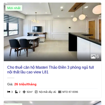
Mới nhất
Giá Tốt
6
Cho thuê căn hộ Masteri Thảo Điền 3 phòng ngủ full
nội thất lầu cao view L81
Giá:
26 triệu/tháng
3
2
92m²
Nội thất đầy đủ
MTD 87-8396