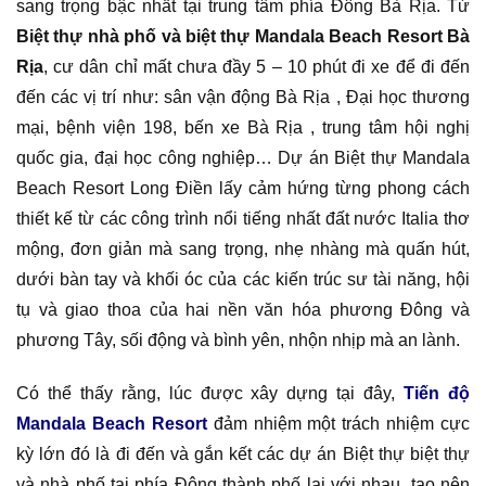
sang trọng bậc nhất tại trung tâm phía Đông Bà Rịa. Từ
Biệt thự nhà phố và biệt thự Mandala Beach Resort Bà
Rịa
, cư dân chỉ mất chưa đầy 5 – 10 phút đi xe để đi đến
đến các vị trí như: sân vận động Bà Rịa , Đại học thương
mại, bệnh viện 198, bến xe Bà Rịa , trung tâm hội nghị
quốc gia, đại học công nghiệp… Dự án Biệt thự Mandala
Beach Resort Long Điền lấy cảm hứng từng phong cách
thiết kế từ các công trình nổi tiếng nhất đất nước Italia thơ
mộng, đơn giản mà sang trọng, nhẹ nhàng mà quấn hút,
dưới bàn tay và khối óc của các kiến trúc sư tài năng, hội
tụ và giao thoa của hai nền văn hóa phương Đông và
phương Tây, sối động và bình yên, nhộn nhịp mà an lành.
Có thể thấy rằng, lúc được xây dựng tại đây,
Tiến độ
Mandala Beach Resort
đảm nhiệm một trách nhiệm cực
kỳ lớn đó là đi đến và gắn kết các dự án Biệt thự biệt thự
và nhà phố tại phía Đông thành phố lại với nhau, tạo nên