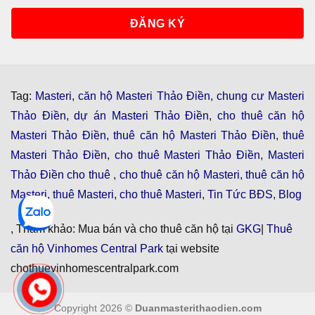
Tag:
Masteri
,
căn hộ Masteri Thảo Điền
,
chung cư Masteri
Thảo Điền
,
dự án Masteri Thảo Điền
,
cho thuê căn hộ
Masteri Thảo Điền
,
thuê căn hộ Masteri Thảo Điền
,
thuê
Masteri Thảo Điền
,
cho thuê Masteri Thảo Điền
,
Masteri
Thảo Điền cho thuê
,
cho thuê căn hộ Masteri
,
thuê căn hộ
Masteri
,
thuê Masteri
,
cho thuê Masteri
,
Tin Tức BĐS
,
Blog
, Tham khảo: Mua bán và cho thuê căn hộ tại
GKG
|
Thuê
căn hộ Vinhomes Central Park
tại website
chothuevinhomescentralpark.com
Copyright 2026 ©
Duanmasterithaodien.com