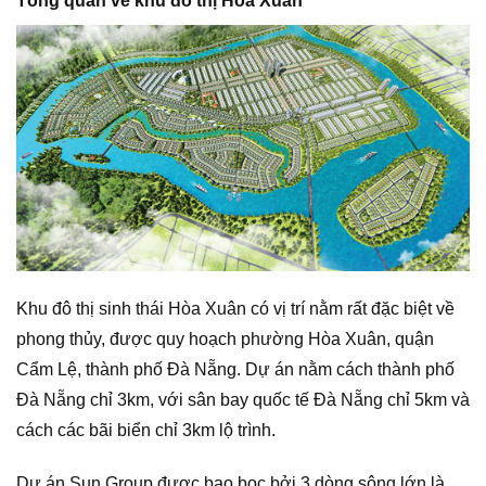
Tổng quan về khu đô thị Hòa Xuân
Khu đô thị sinh thái Hòa Xuân có vị trí nằm rất đặc biệt về
phong thủy, được quy hoạch phường Hòa Xuân, quận
Cẩm Lệ, thành phố Đà Nẵng. Dự án nằm cách thành phố
Đà Nẵng chỉ 3km, với sân bay quốc tế Đà Nẵng chỉ 5km và
cách các bãi biển chỉ 3km lộ trình.
Dự án Sun Group được bao bọc bởi 3 dòng sông lớn là