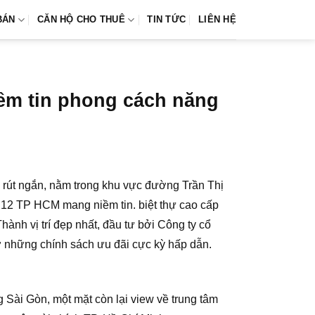
BÁN
CĂN HỘ CHO THUÊ
TIN TỨC
LIÊN HỆ
iềm tin phong cách năng
h rút ngắn, nằm trong khu vực đường Trần Thị
 12 TP HCM mang niềm tin. biệt thự cao cấp
hành vị trí đẹp nhất, đầu tư bởi Công ty cổ
 những chính sách ưu đãi cực kỳ hấp dẫn.
g Sài Gòn, một mặt còn lại view về trung tâm