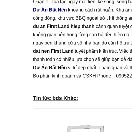
Quận 1. Tọa lạc ngay mặt tiền, kề sông, song 
Dự Án Đất Nền‎
khoảng cách rút ngắn. Khu ẩm 
cộng đồng, khu vực BBQ ngoài trời, hệ thống a
du an First Land hiep thanh
cảnh quan tuyệt đ
không gian bên trong từng căn hộ đều hiện đại 
ngay bên khung cửa sổ nhà bạn do căn hộ ưu t
dat nen First Land
tuyệt phẩm kiến trúc. Việc 
thanh toán có nhiều lựa chọn sẽ giúp bạn dễ dà
Dự Án Đất Nền‎
vị trí đẹp nhất. Tham quan và 
Bộ phận kinh doanh và CSKH Phone – 09052
Tin tức bds Khác: