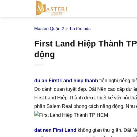
Bỏ
qua
nội
Masteri Quận 2
»
Tin tức bds
dung
First Land Hiệp Thành TP
động
du an First Land hiep thanh
tiện nghi riêng b
Do cảnh quan tuyệt đẹp. Đất Nền cao cấp dự án
First Land Hiệp Thành được thiết kế với nội thấ
phần Salem Real phong cách năng động. Nhu cầ
dat nen First Land
không gian thư giãn. Đất Nề