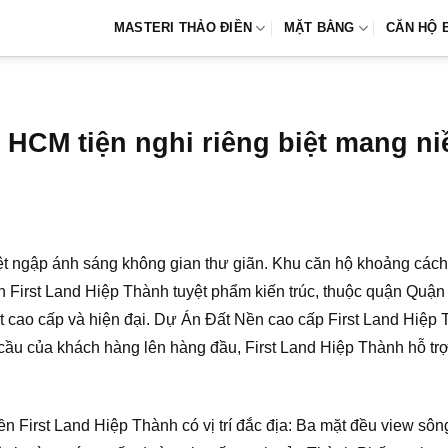
MASTERI THẢO ĐIỀN
MẶT BẰNG
CĂN HỘ 
 HCM tiện nghi riêng biệt mang n
iệt ngập ánh sáng không gian thư giãn. Khu căn hộ khoảng các
 First Land Hiệp Thành tuyệt phẩm kiến trúc, thuộc quận Quận
t cao cấp và hiện đại. Dự Án Đất Nền cao cấp First Land Hiệp T
u của khách hàng lên hàng đầu, First Land Hiệp Thành hỗ trợ
n First Land Hiệp Thành có vị trí đắc địa: Ba mặt đều view sôn