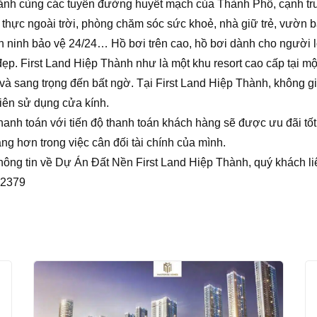
hành cùng các tuyến đường huyết mạch của Thành Phố, cạnh tru
thực ngoài trời, phòng chăm sóc sức khoẻ, nhà giữ trẻ, vườn b
n ninh bảo vệ 24/24… Hồ bơi trên cao, hồ bơi dành cho người l
ẹp. First Land Hiệp Thành như là một khu resort cao cấp tại mộ
và sang trọng đến bất ngờ. Tại First Land Hiệp Thành, không gi
iên sử dụng cửa kính.
thanh toán với tiến độ thanh toán khách hàng sẽ được ưu đãi tố
ng hơn trong việc cân đối tài chính của mình.
thông tin về Dự Án Đất Nền First Land Hiệp Thành, quý khách l
22379