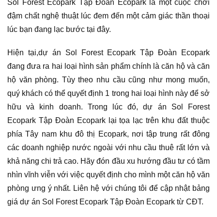
Sol Forest Ecopark Tập Đoàn Ecopark là một cuộc chơi
đậm chất nghệ thuật lúc đem đến một cảm giác thần thoại
lúc bạn đang lạc bước tại đây.
Hiện tại,dự án Sol Forest Ecopark Tập Đoàn Ecopark
đang đưa ra hai loại hình sản phẩm chính là căn hộ và căn
hộ văn phòng. Tùy theo nhu cầu cũng như mong muốn,
quý khách có thể quyết định 1 trong hai loại hình này để sở
hữu và kinh doanh. Trong lúc đó, dự án Sol Forest
Ecopark Tập Đoàn Ecopark lại tọa lạc trên khu đất thuộc
phía Tây nam khu đô thị Ecopark, nơi tập trung rất đông
các doanh nghiệp nước ngoài với nhu cầu thuê rất lớn và
khả năng chi trả cao. Hãy đón đầu xu hướng đầu tư có tầm
nhìn vĩnh viễn với việc quyết định cho mình một căn hộ văn
phòng ưng ý nhất. Liên hệ với chúng tôi để cập nhật bảng
giá dự án Sol Forest Ecopark Tập Đoàn Ecopark từ CĐT.