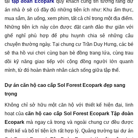
tại
tập đoàn Ecopark
quý khách cũng tin tưởng rằng dự
án nhà ở sẽ có đầy đủ những tiện ích như: Khu ẩm thực,
mua sắm, ăn uống, xem phim, tất cả chỉ trong một địa điểm.
Những tiện ích này còn được đặt cạnh đảo thư giãn với
ghế nghỉ phù hợp để phụ huynh chia sẻ những câu
chuyện thường ngày. Tại chung cư Trần Duy Hưng, các bé
sẽ tha hồ vui chơi cùng bạn bè đồng trang lứa, cùng trau
dồi kỹ năng giao tiếp với cộng đồng người lớn quanh
mình, từ đó hoàn thành nhân cách sống giữa tập thể.
Dự án căn hộ cao cấp Sol Forest Ecopark đẹp sang
trọng
Không chỉ sở hữu một căn hộ với thiết kế hiện đại, linh
hoạt của
căn hộ cao cấp Sol Forest Ecopark Tập đoàn
Ecopark
mà ngay cả trong và ngoài chung cư đều được
thiết kế và bố trí tiện ích rất hợp lý. Quảng trường tại dự án