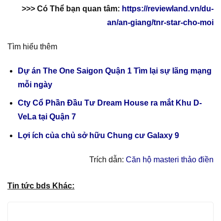
>>> Có Thể bạn quan tâm:
https://reviewland.vn/du-
an/an-giang/tnr-star-cho-moi
Tìm hiểu thêm
Dự án The One Saigon Quận 1 Tìm lại sự lãng mạng
mỗi ngày
Cty Cổ Phần Đầu Tư Dream House ra mắt Khu D-
VeLa tại Quận 7
Lợi ích của chủ sở hữu Chung cư Galaxy 9
Trích dẫn:
Căn hộ masteri thảo điền
Tin tức bds Khác: