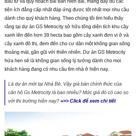
đầu tư và quy hoạch bài bản hiện đại, mang đầy đủ các
tiện ích đẳng cấp nhất đáp ứng được tốt nhất mọi nhu cầu
dành cho quý khách hàng. Theo chúng tôi tìm hiểu thấy
rằng tại dự án GS Metrocity sở hữu tổng diện tích khu cây
xanh lên đến hơn 39 hecta bao gồm cây xanh đơn vị ở và
cây xanh đô thị, đem đến cho cư dân một không gian sống
thoáng mát, gần gũi với thiên nhiên. Dự án GS Metrocity
hứa hẹn sẽ là không gian sống lý tưởng dành cho mọi
khách hàng đang có nhu cầu tìm nhà ở hiện nay.
Là dự án mới tại Nhà Bè. Vậy giá bán chính thức của
căn hộ Gs Metrocity là bao nhiêu? Mức giá đó có cao so
với thị trường hiện nay?
=>> Click để xem chi tiết