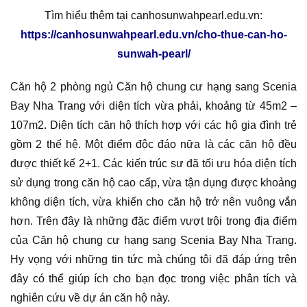
Tìm hiểu thêm tại canhosunwahpearl.edu.vn:
https://canhosunwahpearl.edu.vn/cho-thue-can-ho-
sunwah-pearl/
Căn hộ 2 phòng ngủ Căn hộ chung cư hạng sang Scenia
Bay Nha Trang với diện tích vừa phải, khoảng từ 45m2 –
107m2. Diện tích căn hộ thích hợp với các hộ gia đình trẻ
gồm 2 thế hệ. Một điểm độc đáo nữa là các căn hộ đều
được thiết kế 2+1. Các kiến trúc sư đã tối ưu hóa diện tích
sử dụng trong căn hộ cao cấp, vừa tận dụng được khoảng
không diện tích, vừa khiến cho căn hộ trở nên vuông vắn
hơn. Trên đây là những đặc điểm vượt trội trong địa điểm
của Căn hộ chung cư hạng sang Scenia Bay Nha Trang.
Hy vọng với những tin tức mà chúng tôi đã đáp ứng trên
đây có thể giúp ích cho bạn đọc trong việc phân tích và
nghiên cứu về dự án căn hộ này.