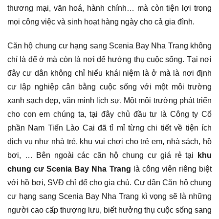
thương mại, văn hoá, hành chính… mà còn tiện lợi trong
mọi công việc và sinh hoạt hàng ngày cho cả gia đình.
Căn hộ chung cư hạng sang Scenia Bay Nha Trang không
chỉ là để ở mà còn là nơi để hưởng thụ cuộc sống. Tại nơi
đây cư dân không chỉ hiểu khái niệm là ở mà là nơi định
cư lập nghiệp cân bằng cuộc sống với một môi trường
xanh sạch đẹp, văn minh lịch sự. Một môi trường phát triển
cho con em chúng ta, tại đây chủ đầu tư là Công ty Cổ
phần Nam Tiến Lào Cai đã tỉ mỉ từng chi tiết về tiện ích
dịch vụ như nhà trẻ, khu vui chơi cho trẻ em, nhà sách, hồ
bơi, … Bên ngoài các căn hộ chung cư giá rẻ tại
khu
chung cư Scenia Bay Nha Trang
là công viên riêng biệt
với hồ bơi, SVĐ chỉ để cho gia chủ. Cư dân Căn hộ chung
cư hạng sang Scenia Bay Nha Trang kì vọng sẽ là những
người cao cấp thượng lưu, biết hưởng thụ cuộc sống sang