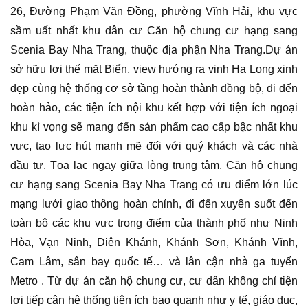
26, Đường Phạm Văn Đồng, phường Vĩnh Hải, khu vực
sầm uất nhất khu dân cư Căn hộ chung cư hạng sang
Scenia Bay Nha Trang, thuộc địa phận Nha Trang.Dự án
sở hữu lợi thế mặt Biển, view hướng ra vịnh Hạ Long xinh
đẹp cùng hệ thống cơ sở tầng hoàn thành đồng bộ, đi đến
hoàn hảo, các tiện ích nội khu kết hợp với tiện ích ngoại
khu kì vọng sẽ mang đến sản phẩm cao cấp bậc nhất khu
vực, tạo lực hút mạnh mẽ đối với quý khách và các nhà
đầu tư. Tọa lạc ngay giữa lòng trung tâm, Căn hộ chung
cư hạng sang Scenia Bay Nha Trang có ưu điểm lớn lúc
mạng lưới giao thông hoàn chỉnh, đi đến xuyên suốt đến
toàn bộ các khu vực trọng điểm của thành phố như Ninh
Hòa, Vạn Ninh, Diên Khánh, Khánh Sơn, Khánh Vĩnh,
Cam Lâm, sân bay quốc tế… và lân cận nhà ga tuyến
Metro . Từ dự án căn hộ chung cư, cư dân không chỉ tiện
lợi tiếp cận hệ thống tiện ích bao quanh như y tế, giáo dục,