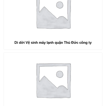
Di dời Vệ sinh máy lạnh quận Thủ Đức công ty