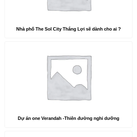
Nhà phố The Sol City Thắng Lợi sẽ dành cho ai ?
Dự án one Verandah -Thiên đường nghỉ dưỡng