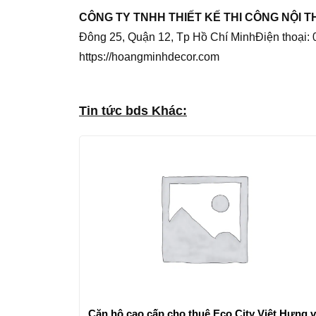
CÔNG TY TNHH THIẾT KẾ THI CÔNG NỘI 
Đông 25, Quận 12, Tp Hồ Chí MinhĐiện thoạ
https://hoangminhdecor.com
Tin tức bds Khác:
Căn hộ cao cấp cho thuê Eco City Việt Hưng v