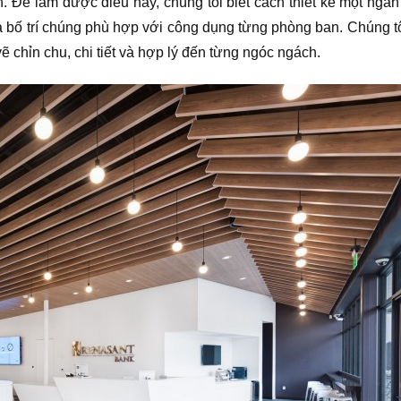
viên. Để làm được điều này, chúng tôi biết cách thiết kế một n
 và bố trí chúng phù hợp với công dụng từng phòng ban. Chúng tô
chỉn chu, chi tiết và hợp lý đến từng ngóc ngách.