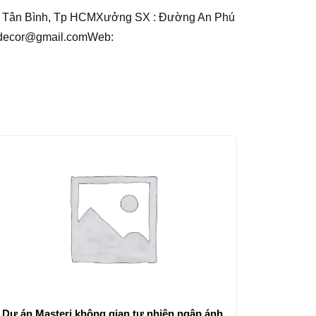
 Tân Bình, Tp HCMXưởng SX : Đường An Phú
inhdecor@gmail.comWeb:
Dự án Masteri không gian tự nhiên ngập ánh