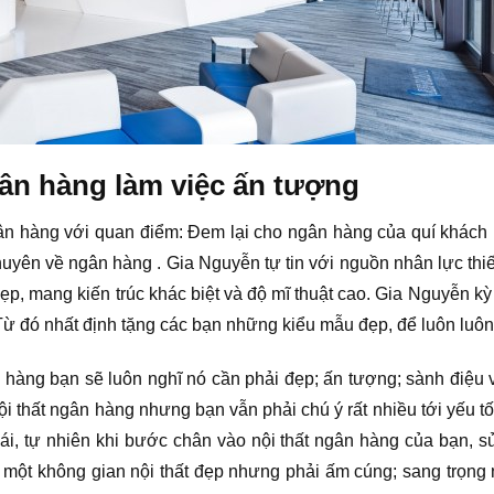
ngân hàng làm việc ấn tượng
 ngân hàng với quan điểm: Đem lại cho ngân hàng của quí khác
chuyên về ngân hàng . Gia Nguyễn tự tin với nguồn nhân lực thi
 đẹp, mang kiến trúc khác biệt và độ mĩ thuật cao. Gia Nguyễn k
. Từ đó nhất định tặng các bạn những kiểu mẫu đẹp, để luôn luô
n hàng bạn sẽ luôn nghĩ nó cần phải đẹp; ấn tượng; sành điệu 
 nội thất ngân hàng nhưng bạn vẫn phải chú ý rất nhiều tới yếu t
mái, tự nhiên khi bước chân vào nội thất ngân hàng của bạn, sử
 một không gian nội thất đẹp nhưng phải ấm cúng; sang trọng 