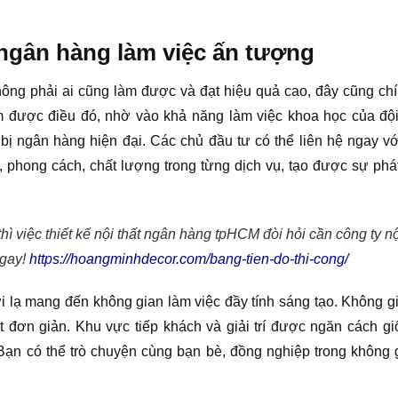
 ngân hàng làm việc ấn tượng
ng phải ai cũng làm được và đạt hiệu quả cao, đây cũng chín
m được điều đó, nhờ vào khả năng làm việc khoa học của đội 
 bị ngân hàng hiện đại. Các chủ đầu tư có thể liên hệ ngay v
phong cách, chất lượng trong từng dịch vụ, tạo được sự phát 
hì việc thiết kế nội thất ngân hàng tpHCM đòi hỏi cần công ty n
ngay!
https://hoangminhdecor.com/bang-tien-do-thi-cong/
i lạ mang đến không gian làm việc đầy tính sáng tạo. Không 
hất đơn giản. Khu vực tiếp khách và giải trí được ngăn cách 
n có thể trò chuyện cùng bạn bè, đồng nghiệp trong không g