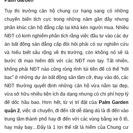
Palm Garden
Tuy thị trường căn hộ chung cư hạng sang có những
chuyển biến tích cực trong những năm gần đây nhưng
phân khúc căn hộ đẳng cấp lại khá kén người mua. Nhiều
NĐT có kinh nghiêm phân tích rằng việc đầu tư vào các dự
án bất động sản đẳng cấp đòi hỏi phải có sự nghiên cứu
và hiểu biết sâu rộng về thị trường, còn không nó sẽ là
bước đi mạo hiểm đối với các NĐT non tay. Tất nhiên,
không phải NĐT nào cũng rủng rỉnh túi tiền để có thể “hốt
bạc” ở những dự án bất động sản tầm cỡ, thay vào đó, các
NĐT thường quyết định những căn hộ vừa nằm tại đẹp,
vừa sở hữu nhiều tiện ích đa dạng nhưng có chi phí hợp lý
để dốc hầu bao. Hơn hết, từ vị trí đặt của
Palm Garden
quận 2
, việc di chuyển, đi đến rất dễ dàng dù là đi đến vào
trung tâm thành phố hay đi đến với các vùng bằng xe ô tô,
hay máy bay…Đây là 1 lợi thế rất là hiếm của Chung cư