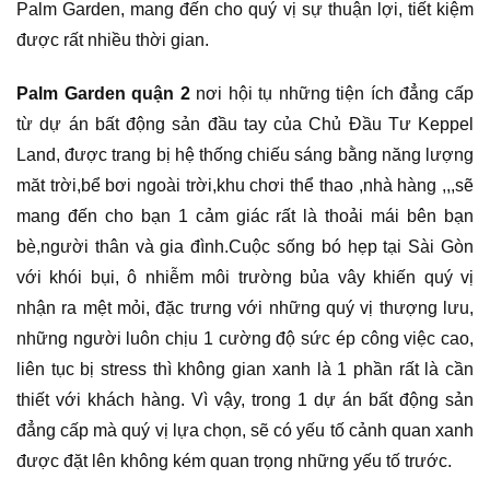
Palm Garden, mang đến cho quý vị sự thuận lợi, tiết kiệm
được rất nhiều thời gian.
Palm Garden quận 2
nơi hội tụ những tiện ích đẳng cấp
từ dự án bất động sản đầu tay của Chủ Đầu Tư Keppel
Land, được trang bị hệ thống chiếu sáng bằng năng lượng
măt trời,bể bơi ngoài trời,khu chơi thể thao ,nhà hàng ,,,sẽ
mang đến cho bạn 1 cảm giác rất là thoải mái bên bạn
bè,người thân và gia đình.Cuộc sống bó hẹp tại Sài Gòn
với khói bụi, ô nhiễm môi trường bủa vây khiến quý vị
nhận ra mệt mỏi, đặc trưng với những quý vị thượng lưu,
những người luôn chịu 1 cường độ sức ép công việc cao,
liên tục bị stress thì không gian xanh là 1 phần rất là cần
thiết với khách hàng. Vì vậy, trong 1 dự án bất động sản
đẳng cấp mà quý vị lựa chọn, sẽ có yếu tố cảnh quan xanh
được đặt lên không kém quan trọng những yếu tố trước.