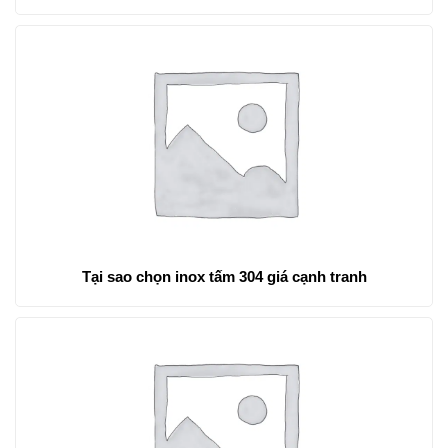
Tại sao chọn inox tấm 304 giá cạnh tranh