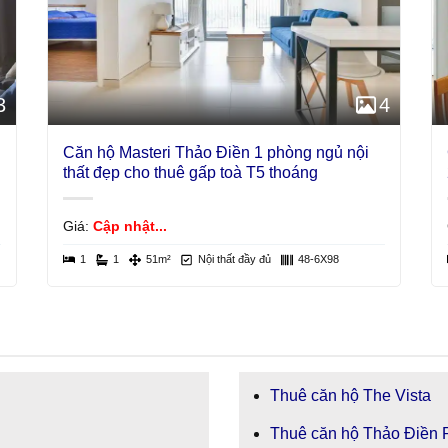
3
4
Căn hộ Masteri Thảo Điền 1 phòng ngủ nội
thất đẹp cho thuê gấp toà T5 thoáng
Giá:
Cập nhật...
1
1
51m²
Nội thất đầy đủ
48-6X98
Thuê căn hộ The Vista
Thuê căn hộ Thảo Điền 