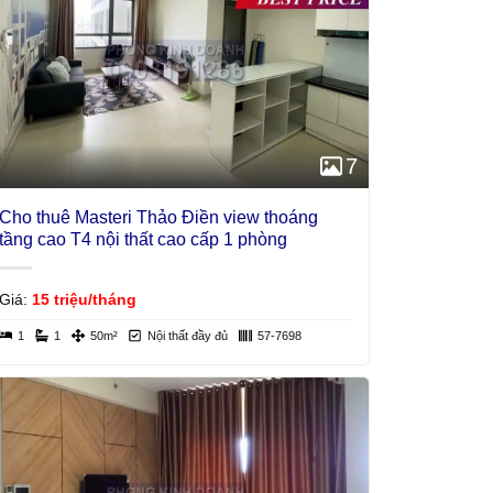
7
Cho thuê Masteri Thảo Điền view thoáng
tầng cao T4 nội thất cao cấp 1 phòng
Giá:
15 triệu/tháng
1
1
50m²
Nội thất đầy đủ
57-7698