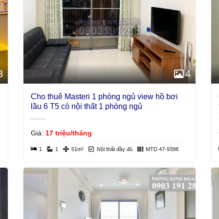
3
4
Cho thuê Masteri 1 phòng ngủ view hồ bơi
lầu 6 T5 có nội thất 1 phòng ngủ
Giá:
17 triệu/tháng
1
1
51m²
Nội thất đầy đủ
MTD 47-9398