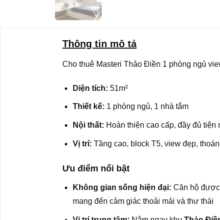
Thông tin mô tả
Cho thuê Masteri Thảo Điền 1 phòng ngủ view
Diện tích:
51m²
Thiết kế:
1 phòng ngủ, 1 nhà tắm
Nội thất:
Hoàn thiện cao cấp, đầy đủ tiện 
Vị trí:
Tầng cao, block T5, view đẹp, thoá
Ưu điểm nổi bật
Không gian sống hiện đại:
Căn hộ được th
mang đến cảm giác thoải mái và thư thái
Vị trí trung tâm:
Nằm ngay khu
Thảo Điền