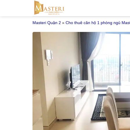
Bỏ
qua
nội
Masteri Quận 2
»
Cho thuê căn hộ 1 phòng ngủ Mast
dung