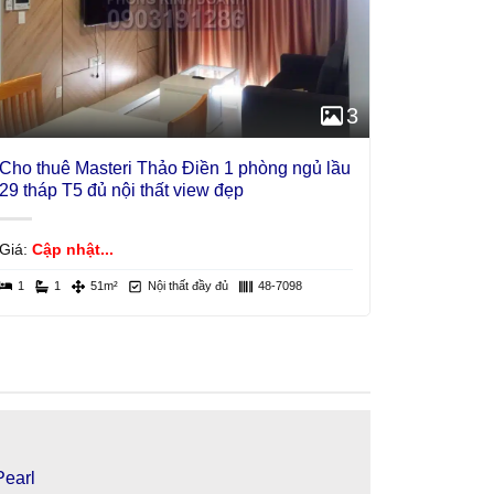
3
Cho thuê Masteri Thảo Điền 1 phòng ngủ lầu
29 tháp T5 đủ nội thất view đẹp
Giá:
Cập nhật...
1
1
51m²
Nội thất đầy đủ
48-7098
Pearl