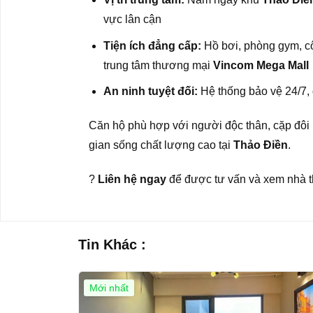
vực lân cận
Tiện ích đẳng cấp:
Hồ bơi, phòng gym, cô
trung tâm thương mại
Vincom Mega Mall
An ninh tuyệt đối:
Hệ thống bảo vệ 24/7,
Căn hộ phù hợp với người độc thân, cặp đôi
gian sống chất lượng cao tại
Thảo Điền
.
?
Liên hệ ngay
để được tư vấn và xem nhà t
Tin Khác :
Mới nhất