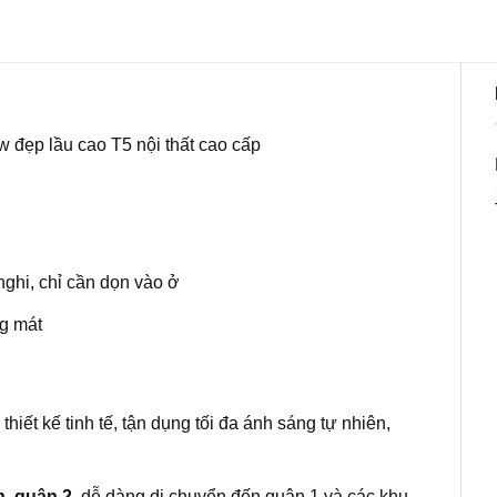
 đẹp lầu cao T5 nội thất cao cấp
nghi, chỉ cần dọn vào ở
ng mát
iết kế tinh tế, tận dụng tối đa ánh sáng tự nhiên,
, quận 2
, dễ dàng di chuyển đến quận 1 và các khu