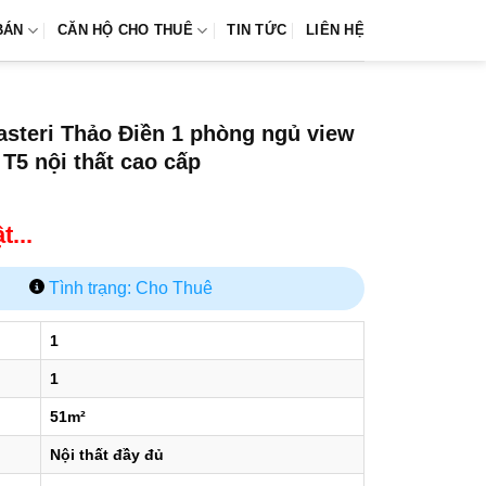
BÁN
CĂN HỘ CHO THUÊ
TIN TỨC
LIÊN HỆ
steri Thảo Điền 1 phòng ngủ view
 T5 nội thất cao cấp
...
Tình trạng: Cho Thuê
1
1
51m²
Nội thất đầy đủ