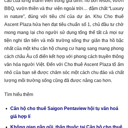
cầu của từng thành viên trong gia đình: hồ bơi resort, vườn
BBQ, vườn thiền và thư viện ngoài trời… đậm chất “Luxury
in nature”, đúng với tiêu chí của dự án. Khu Cho thuê
Ascent Plaza hứa hẹn đạt tiêu chuẩn số 1, chủ đầu tư chờ
mong mang lại cho người sử dụng tổng thể tất cả mọi sự
tiện nghi tân tiến và môi trường sống thư giãn tha hồ bậc
nhất của một khu căn hộ chung cư hạng sang mang phong
cách châu Âu cổ điển kết hợp với phong cách truyền thông
văn hóa người Việt. Đến với Cho thuê Ascent Plaza tổ ấm
nhỏ của bạn sẽ được chăm sóc một cách chu đáo và chất
lượng môi trường sống cũng đã được nâng cao hơn.
Tìm hiểu thêm
Căn hộ cho thuê Saigon Pentaview hội tụ văn hoá
giá hợp lí
Không gian gần gũi, thân thuộc tại Căn hộ cho thuê