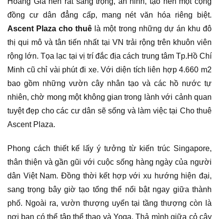
Hoàng Gia nên rất sang trọng, an ninh, tạo nên một cộng
đồng cư dân đẳng cấp, mang nét văn hóa riêng biệt.
Ascent Plaza cho thuê
là một trong những dự án khu đô
thị qui mô và tân tiến nhất tại VN trải rộng trên khuôn viên
rộng lớn. Tọa lạc tại vị trí đắc địa cách trung tâm Tp.Hồ Chí
Minh cũ chỉ vài phút đi xe. Với diện tích liên hợp 4.660 m2
bao gồm những vườn cây nhân tạo và các hồ nước tự
nhiên, chờ mong một không gian trong lành với cảnh quan
tuyệt đẹp cho các cư dân sẽ sống và làm việc tại Cho thuê
Ascent Plaza.
Phong cách thiết kế lấy ý tưởng từ kiến trúc Singapore,
thân thiện và gần gũi với cuộc sống hàng ngày của người
dân Việt Nam. Đồng thời kết hợp với xu hướng hiện đại,
sang trọng bây giờ tạo tổng thể nổi bật ngay giữa thành
phố. Ngoài ra, vườn thượng uyển tại tầng thượng còn là
nơi bạn có thể tập thể thao và Yoga. Thả mình giữa cỏ cây