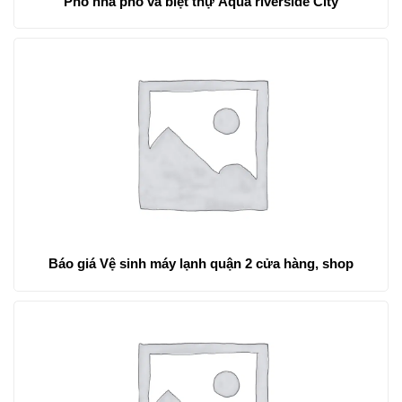
Phố nhà phố và biệt thự Aqua riverside City
Báo giá Vệ sinh máy lạnh quận 2 cửa hàng, shop