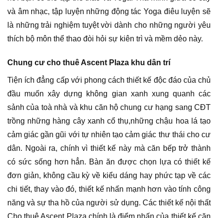
và âm nhạc, tập luyện những động tác Yoga điêu luyện sẽ
là những trải nghiệm tuyệt vời dành cho những người yêu
thích bộ môn thể thao đòi hỏi sự kiên trì và mềm dẻo này.
Chung cư cho thuê Ascent Plaza khu dân trí
Tiện ích đẳng cấp với phong cách thiết kế độc đáo của chủ
đầu muốn xây dựng không gian xanh xung quanh các
sảnh của toà nhà và khu căn hộ chung cư hạng sang CĐT
trồng những hàng cây xanh cổ thụ,những chậu hoa lá tạo
cảm giác gần gũi với tự nhiên tạo cảm giác thư thái cho cư
dân. Ngoài ra, chính vì thiết kế này mà căn bếp trở thành
có sức sống hơn hẳn. Bàn ăn được chọn lựa có thiết kế
đơn giản, không cầu kỳ về kiểu dáng hay phức tạp về các
chi tiết, thay vào đó, thiết kế nhấn mạnh hơn vào tính công
năng và sự tha hồ của người sử dụng. Các thiết kế nội thất
Cho thuê Ascent Plaza chính là điểm nhấn của thiết kế căn