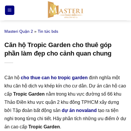
Bỏ
qua
nội
dung
Masteri Quận 2
»
Tin tức bds
Căn hộ Tropic Garden cho thuê góp
phần làm đẹp cho cảnh quan chung
Căn hộ
cho thue can ho tropic garden
định nghĩa một
khu căn hộ dịch vụ khép kín cho cư dân. Dự án căn hộ cao
cấp
Tropic Garden
nằm trong khu vực đường số 66 khu
Thảo Điền khu vực quận 2 khu đông TPHCM xây dựng
bởi Tập đoàn bất động sản
dự án novaland
tạo ra tiện
nghi trong từng chi tiết. Hãy phân tích những ưu điểm ở dự
án cao cấp
Tropic Garden
.