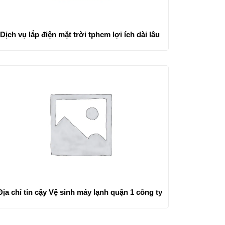
Dịch vụ lắp điện mặt trời tphcm lợi ích dài lâu
Địa chỉ tin cậy Vệ sinh máy lạnh quận 1 công ty