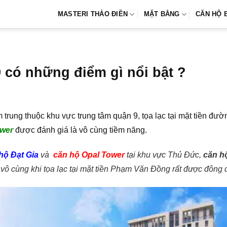
MASTERI THẢO ĐIỀN
MẶT BẰNG
CĂN HỘ 
 có những điểm gì nổi bật ?
m trung thuộc khu vực trung tâm quận 9, tọa lạc tại mặt tiền 
ower
được đánh giá là vô cùng tiềm năng.
hộ Đạt Gia
và
căn hộ Opal Tower
tại khu vực Thủ Đức,
căn h
 vô cùng khi tọa lạc tại mặt tiền Phạm Văn Đồng rất được đôn