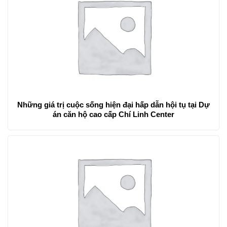
Những giá trị cuộc sống hiện đại hấp dẫn hội tụ tại Dự
án căn hộ cao cấp Chí Linh Center