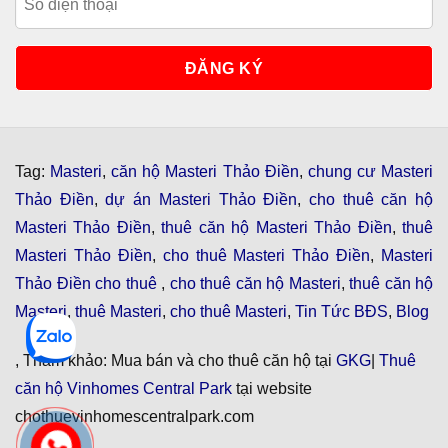
Tag:
Masteri
,
căn hộ Masteri Thảo Điền
,
chung cư Masteri
Thảo Điền
,
dự án Masteri Thảo Điền
,
cho thuê căn hộ
Masteri Thảo Điền
,
thuê căn hộ Masteri Thảo Điền
,
thuê
Masteri Thảo Điền
,
cho thuê Masteri Thảo Điền
,
Masteri
Thảo Điền cho thuê
,
cho thuê căn hộ Masteri
,
thuê căn hộ
Masteri
,
thuê Masteri
,
cho thuê Masteri
,
Tin Tức BĐS
,
Blog
, Tham khảo: Mua bán và cho thuê căn hộ tại
GKG
|
Thuê
căn hộ Vinhomes Central Park
tại website
chothuevinhomescentralpark.com