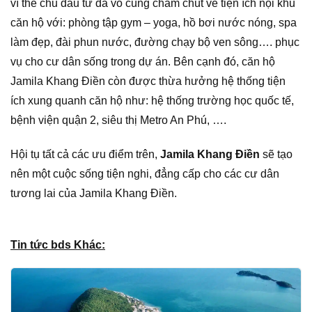
vì thế chủ đầu tư đã vô cùng chăm chút về tiện ích nội khu
căn hộ với: phòng tập gym – yoga, hồ bơi nước nóng, spa
làm đẹp, đài phun nước, đường chạy bộ ven sông…. phục
vụ cho cư dân sống trong dự án. Bên cạnh đó, căn hộ
Jamila Khang Điền còn được thừa hưởng hệ thống tiện
ích xung quanh căn hộ như: hệ thống trường học quốc tế,
bệnh viện quận 2, siêu thị Metro An Phú, ….
Hội tụ tất cả các ưu điểm trên,
Jamila Khang Điền
sẽ tạo
nên một cuộc sống tiện nghi, đẳng cấp cho các cư dân
tương lai của Jamila Khang Điền.
Tin tức bds Khác: