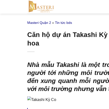
Bỏ
qua
nội
Masteri Quận 2
»
Tin tức bds
dung
Căn hộ dự án Takashi Kỳ 
hoa
Nhà mẫu Takashi
là một t
người tới những môi trườn
đến xung quanh mỗi người t
với môi trường nhưng vẫn t