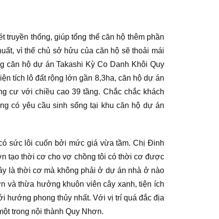
nét truyền thống, giúp tổng thể căn hộ thêm phần
uất, vì thế chủ sở hửu của căn hộ sẽ thoải mái
ng căn hộ dự án Takashi Kỳ Co Danh Khôi Quy
ện tích lô đất rộng lớn gần 8,3ha, căn hộ dự án
 cư với chiều cao 39 tầng. Chắc chắc khách
g có yêu cầu sinh sống tại khu căn hộ dự án
ó sức lôi cuốn bởi mức giá vừa tầm. Chị Đinh
 tạo thời cơ cho vợ chồng tôi có thời cơ được
ây là thời cơ mà không phải ở dự án nhà ở nào
lớn và thừa hưởng khuôn viên cây xanh, tiện ích
ướng phong thủy nhất. Với vị trí quá đắc địa
một trong nội thành Quy Nhơn.