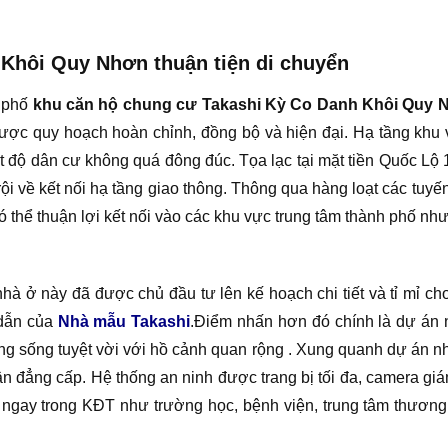
Khôi Quy Nhơn thuận tiện di chuyển
h phố
khu căn hộ chung cư Takashi Kỳ Co Danh Khôi Quy 
ã được quy hoạch hoàn chỉnh, đồng bộ và hiện đại. Hạ tầng khu
 mật độ dân cư không quá đông đúc. Tọa lạc tại mặt tiền Quốc
trội về kết nối hạ tầng giao thông. Thông qua hàng loạt các t
 thể thuận lợi kết nối vào các khu vực trung tâm thành phố n
nhà ở này đã được chủ đầu tư lên kế hoạch chi tiết và tỉ mỉ 
 dẫn của
Nhà mẫu Takashi
.Điểm nhấn hơn đó chính là dự án 
 sống tuyệt vời với hồ cảnh quan rộng . Xung quanh dự án nhà
n đẳng cấp. Hệ thống an ninh được trang bị tối đa, camera gi
c ngay trong KĐT như trường học, bệnh viện, trung tâm thươn