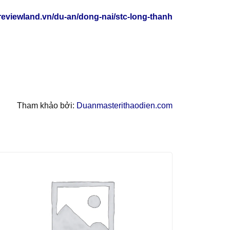
/reviewland.vn/du-an/dong-nai/stc-long-thanh
Tham khảo bởi:
Duanmasterithaodien.com