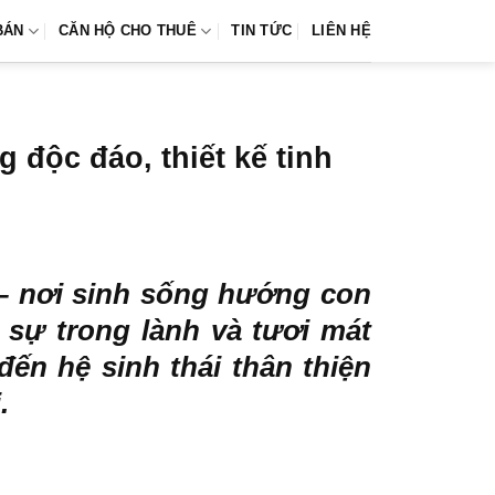
BÁN
CĂN HỘ CHO THUÊ
TIN TỨC
LIÊN HỆ
độc đáo, thiết kế tinh
n – nơi sinh sống hướng con
 sự trong lành và tươi mát
ến hệ sinh thái thân thiện
.