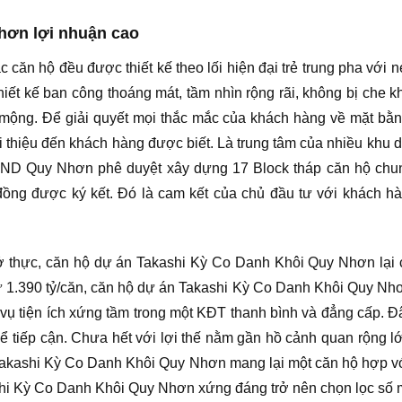
hơn lợi nhuận cao
c căn hộ đều được thiết kế theo lối hiện đại trẻ trung pha với 
ết kế ban công thoáng mát, tầm nhìn rộng rãi, không bị che kh
 mộng. Để giải quyết mọi thắc mắc của khách hàng về mặt bằ
thiệu đến khách hàng được biết. Là trung tâm của nhiều khu di
 Quy Nhơn phê duyệt xây dựng 17 Block tháp căn hộ chung
ng được ký kết. Đó là cam kết của chủ đầu tư với khách hàn
 thực, căn hộ dự án Takashi Kỳ Co Danh Khôi Quy Nhơn lại c
 1.390 tỷ/căn, căn hộ dự án Takashi Kỳ Co Danh Khôi Quy Nhơn
vụ tiện ích xứng tầm trong một KĐT thanh bình và đẳng cấp. Đ
 tiếp cận. Chưa hết với lợi thế nằm gần hồ cảnh quan rộng 
ashi Kỳ Co Danh Khôi Quy Nhơn mang lại một căn hộ hợp với h
ashi Kỳ Co Danh Khôi Quy Nhơn xứng đáng trở nên chọn lọc số 