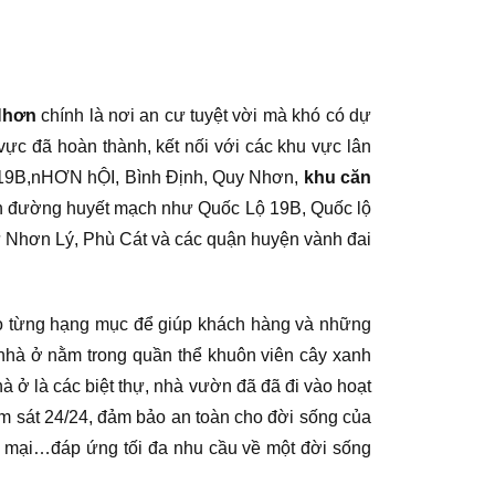
Nhơn
chính là nơi an cư tuyệt vời mà khó có dự
 vực đã hoàn thành, kết nối với các khu vực lân
 Lộ 19B,nHƠN hỘI, Bình Định, Quy Nhơn,
khu căn
uyến đường huyết mạch như Quốc Lộ 19B, Quốc lộ
hư Nhơn Lý, Phù Cát và các quận huyện vành đai
cho từng hạng mục để giúp khách hàng và những
nhà ở nằm trong quần thể khuôn viên cây xanh
 ở là các biệt thự, nhà vườn đã đã đi vào hoạt
ám sát 24/24, đảm bảo an toàn cho đời sống của
g mại…đáp ứng tối đa nhu cầu về một đời sống