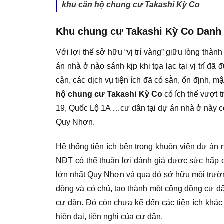
khu căn hộ chung cư Takashi Kỳ Co
Khu chung cư Takashi Kỳ Co Danh 
Với lợi thế sở hữu “vị trí vàng” giữu lòng thàn
án nhà ở nào sánh kịp khi tọa lạc tại vị trí đ
cận, các dịch vụ tiện ích đã có sẵn, ổn định,
hộ chung cư Takashi Kỳ Co
có ích thế vượt 
19, Quốc Lộ 1A …cư dân tại dự án nhà ở này có
Quy Nhơn.
Hệ thống tiện ích bên trong khuôn viên dự án 
NĐT có thể thuận lợi đánh giá được sức hấp
lớn nhất Quy Nhơn và qua đó sở hữu môi trường
động và có chủ, tạo thành một cộng đồng cư dâ
cư dân. Đó còn chưa kể đến các tiện ích khá
hiện đại, tiện nghi của cư dân.