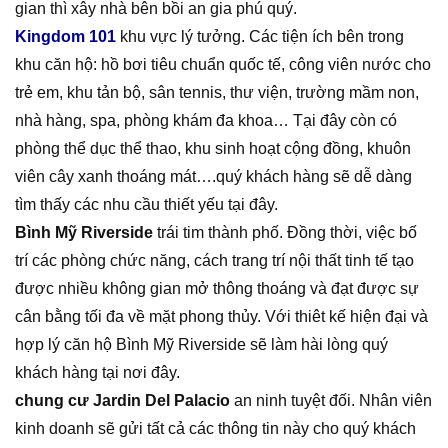
gian thì xây nhà bên bồi an gia phú quý.
Kingdom 101
khu vực lý tưởng. Các tiện ích bên trong
khu căn hộ: hồ bơi tiêu chuẩn quốc tế, công viên nước cho
trẻ em, khu tản bộ, sân tennis, thư viện, trường mầm non,
nhà hàng, spa, phòng khám đa khoa… Tại đây còn có
phòng thể dục thể thao, khu sinh hoạt cộng đồng, khuôn
viên cây xanh thoáng mát….quý khách hàng sẽ dễ dàng
tìm thấy các nhu cầu thiết yếu tại đây.
Bình Mỹ Riverside
trái tim thành phố. Đồng thời, việc bố
trí các phòng chức năng, cách trang trí nội thất tinh tế tạo
được nhiều không gian mở thông thoáng và đạt được sự
cân bằng tối đa về mặt phong thủy. Với thiêt kế hiện đại và
hợp lý căn hộ Bình Mỹ Riverside sẽ làm hài lòng quý
khách hàng tại nơi đây.
chung cư Jardin Del Palacio
an ninh tuyệt đối. Nhân viên
kinh doanh sẽ gửi tất cả các thông tin này cho quý khách