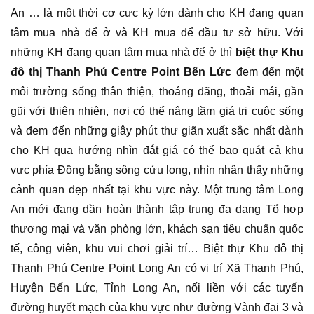
An … là một thời cơ cực kỳ lớn dành cho KH đang quan
tâm mua nhà để ở và KH mua để đầu tư sở hữu. Với
những KH đang quan tâm mua nhà để ở thì
biệt thự Khu
đô thị Thanh Phú Centre Point Bến Lức
đem đến một
môi trường sống thân thiện, thoáng đãng, thoải mái, gần
gũi với thiên nhiên, nơi có thể nâng tầm giá trị cuộc sống
và đem đến những giây phút thư giãn xuất sắc nhất dành
cho KH qua hướng nhìn đắt giá có thể bao quát cả khu
vực phía Đồng bằng sông cửu long, nhìn nhận thấy những
cảnh quan đẹp nhất tại khu vực này. Một trung tâm Long
An mới đang dần hoàn thành tập trung đa dạng Tổ hợp
thương mại và văn phòng lớn, khách sạn tiêu chuẩn quốc
tế, công viên, khu vui chơi giải trí… Biệt thự Khu đô thị
Thanh Phú Centre Point Long An có vị trí Xã Thanh Phú,
Huyện Bến Lức, Tỉnh Long An, nối liền với các tuyến
đường huyết mạch của khu vực như đường Vành đai 3 và