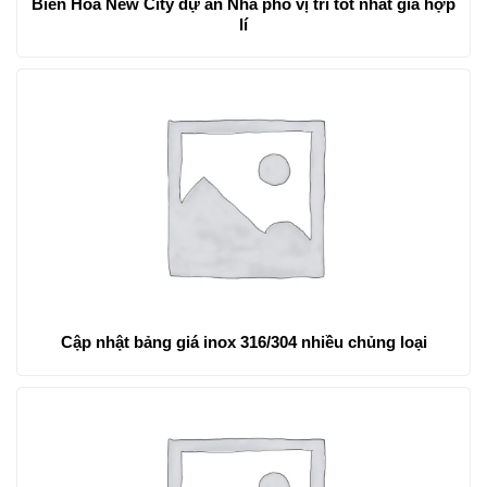
Biên Hòa New City dự án Nhà phố vị trí tốt nhât giá hợp
lí
Cập nhật bảng giá inox 316/304 nhiều chủng loại