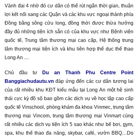
Vành đai 4 nhờ đó cư dân có thể rút ngắn thời gian, thuận
lợi kết nối sang các Quận và các khu vực ngoại thành phía
Đồng bằng sông cửu long, đồng thời được thừa hưởng
đầy đủ những tiện ích sẵn có của khu vực như Bệnh viện
quốc tế, Trung tâm thương mại cao cấp, Hệ thống trung
tâm thương mại tiện ích và khu liên hợp thể dục thể thao
Long An …
Chủ đầu tư
Du an Thanh Phu Centre Point
Banggiachudautu.vn
đáp ứng đến các cư dân tương lai
của rất nhiều khu KĐT kiểu mẫu tại Long An một hệ sinh
thái cực kỳ đồ sộ bao gồm các dịch vụ về học tập cao cấp
quốc tế Vinschool, phòng khám đa khoa Vinmec, trung tâm
thương mại Vincom, trung tâm thương mại Vinmart cùng
rất nhiều các dịch vụ tiện ích 5 sao khác như bể bơi, gym,
spa, khu thể thao đa năng, skybar, café, vườn BBQ…Do