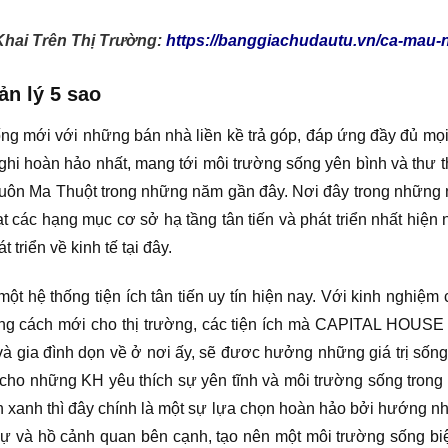
hai Trên Thị Trường:
https://banggiachudautu.vn/ca-mau-n
n lý 5 sao
ng mới với những bán nhà liền kề trả góp, đáp ứng đầy đủ mọ
hi hoàn hảo nhất, mang tới môi trường sống yên bình và thư t
 Buôn Ma Thuột trong những năm gần đây. Nơi đây trong những
oạt các hạng mục cơ sở hạ tầng tân tiến và phát triển nhất hiệ
 triển về kinh tế tại đây.
một hệ thống tiện ích tân tiến uy tín hiện nay. Với kinh nghiệm
ng cách mới cho thị trường, các tiện ích mà CAPITAL HOUSE
 gia đình dọn về ở nơi ấy, sẽ đươc hưởng những giá trị sống t
cho những KH yêu thích sự yên tĩnh và môi trường sống trong
 xanh thì đây chính là một sự lựa chọn hoàn hảo bởi hướng nh
ự và hồ cảnh quan bên cạnh, tạo nên một môi trường sống biệt 