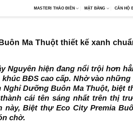
MASTERI THẢO ĐIỀN
MẶT BẰNG
CĂN HỘ 
 Buôn Ma Thuột thiết kế xanh chuẩ
Tây Nguyên
hiện đang nổi trội hơn hẳ
 khúc BĐS cao cấp. Nhờ vào những h
 Nghỉ Dưỡng Buôn Ma Thuột, biệt th
thành cái tên sáng nhất trên thị tr
n này, Biệt thự Eco City Premia B
ón chờ.