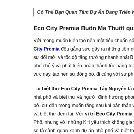
Có Thể Bạn Quan Tâm Dự Án Đang Triển K
Eco City Premia Buôn Ma Thuột quả
Với mong muốn kiến tạo nên một tiêu chuẩn số
City Premia
đều gắng sức gây ra những tiện ng
sự đổi mới và tốc độ tăng trưởng nhanh nhất
phố chú ý và phát triển hoàn thành lúc hàng l
vực này, tạo nên sự đồng bộ, đi cùng với sự phát
Tại
biệt thự Eco City Premia Tây Nguyên
là 
nhà phố và biệt thự và người định hướng pho
bởi cư dân mong muốn rằng sau khi bản thân và
và biệt thự đem lại. Với
vị trí Eco City Premia
Phố, nhưng với những KH yêu thích không gian
sẽ là cảnh quan xanh dự án nhà phố và biệt th