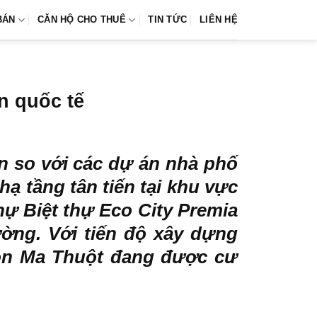
BÁN
CĂN HỘ CHO THUÊ
TIN TỨC
LIÊN HỆ
n quốc tế
n so với các dự án nhà phố
ạ tầng tân tiến tại khu vực
ự Biệt thự Eco City Premia
ường. Với tiến độ xây dựng
uôn Ma Thuột đang được cư