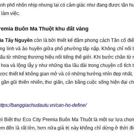
hành phố nhộn nhịp nhưng lại có cảm giác như đang được tận h
 làm việc.
Premia Buôn Ma Thuột khu đất vàng
ia Tây Nguyên
còn là bởi thiết kế đậm phong cách Tân cổ điển
lung linh và ảo huyền giữa phố phường tấp nập. Không chỉ nổi t
hẩu từ những thương hiệu nổi tiếng thế giới. Khi bước chân từ 
 hoa và lộng lẫy y như những tòa lâu đài trong chuyện cổ tích 
ược thiết kế không gian mở và có những hướng nhìn đẹp nhất,
 gần gũi thiên nhiên, thư giãn, cân bằng cuộc sống hiện đại ch
ttps://banggiachudautu.vn/can-ho-define/
 Biệt thự Eco City Premia Buôn Ma Thuột là một sự lựa chọn
m đến là rất lớn, hơn nữa giá trị này không chỉ dừng ở thời 