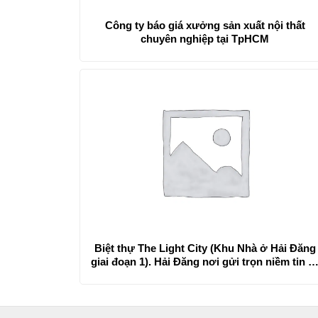
Công ty báo giá xưởng sản xuất nội thất
chuyên nghiệp tại TpHCM
Biệt thự The Light City (Khu Nhà ở Hải Đăng
giai đoạn 1). Hải Đăng nơi gửi trọn niềm tin v
một cuộc sống hạnh phúc tròn đầy