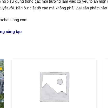
h hợp sử dụng trong các môi trường làm việc có yếu tố ăn mò
uyệt vời, bền ở nhiệt độ cao mà không phải loại sản phẩm nào
oxchatluong.com
ng sáng tạo