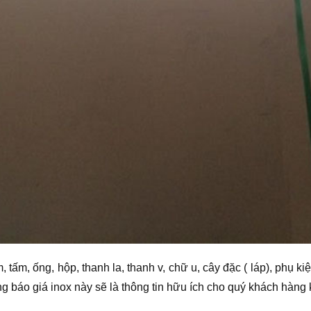
, tấm, ống, hộp, thanh la, thanh v, chữ u, cây đặc ( láp), phụ 
ng báo giá inox này sẽ là thông tin hữu ích cho quý khách hàng k