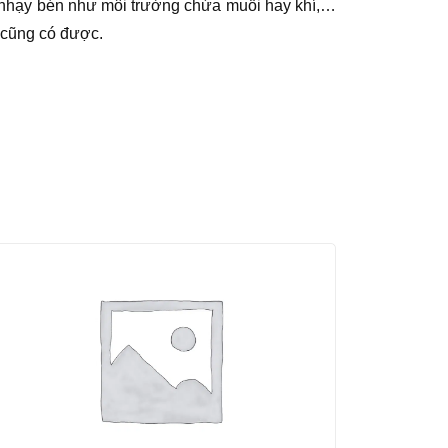
n nhạy bén như môi trường chứa muối hay khí,…
 cũng có được.