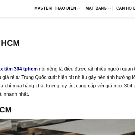
MASTERI THẢO ĐIỀN
MẶT BẰNG
CĂN HỘ 
i HCM
ox tấm 304 tphcm
nói riêng là điều được rất nhiều người quan t
iá rẻ từ Trung Quốc xuất hiện rất nhiều gây nên ảnh hưởng lớn.
ịa chỉ mua hàng chất lượng, uy tín, cung cấp với giá inox 30
t, nhanh nhất.
 HCM