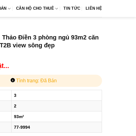
BÁN
CĂN HỘ CHO THUÊ
TIN TỨC
LIÊN HỆ
i Thảo Điền 3 phòng ngủ 93m2 căn
 T2B view sông đẹp
...
Tình trạng: Đã Bán
3
2
93m²
77-9994