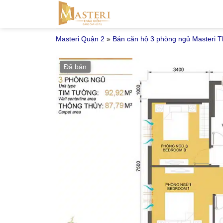
Bỏ
qua
nội
Masteri Quận 2
»
Bán căn hộ 3 phòng ngủ Masteri T
dung
Đã bán