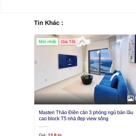
Tin Khác :
Mới nhất
Giá Tốt
Masteri Thảo Điền căn 3 phòng ngủ bán lầu
cao block T5 nhà đẹp view sông
Giá:
13,8 tỷ